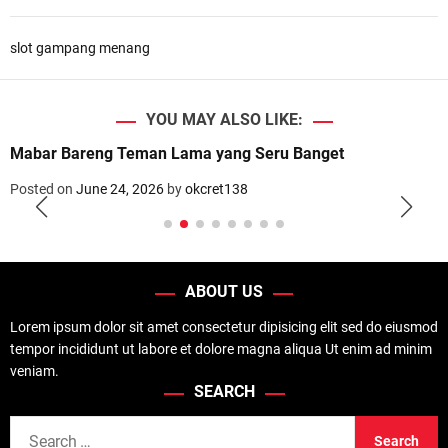
slot gampang menang
YOU MAY ALSO LIKE:
Mabar Bareng Teman Lama yang Seru Banget
Posted on
June 24, 2026
by
okcret138
ABOUT US
Lorem ipsum dolor sit amet consectetur dipisicing elit sed do eiusmod
tempor incididunt ut labore et dolore magna aliqua Ut enim ad minim
veniam.
SEARCH
S