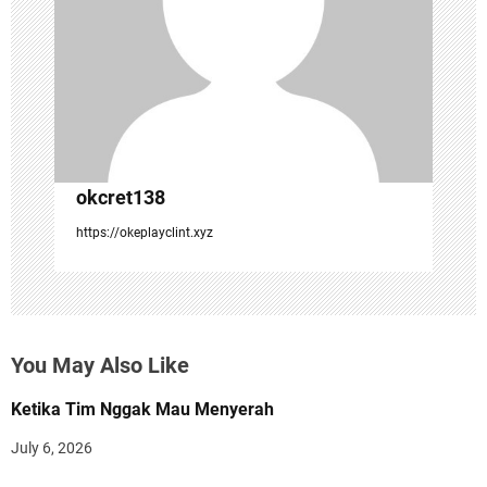
i
o
n
okcret138
https://okeplayclint.xyz
You May Also Like
Ketika Tim Nggak Mau Menyerah
July 6, 2026