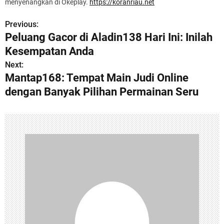
menyenangkan di Okeplay.
https://koranriau.net
Previous:
P
Peluang Gacor di Aladin138 Hari Ini: Inilah
o
Kesempatan Anda
s
Next:
Mantap168: Tempat Main Judi Online
t
dengan Banyak Pilihan Permainan Seru
n
a
v
i
g
a
t