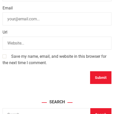
Email
Url
Save my name, email, and website in this browser for
the next time I comment.
SEARCH
S