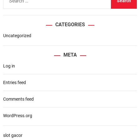
e
a
r
CATEGORIES
c
h
Uncategorized
f
o
META
r
Log in
:
Entries feed
Comments feed
WordPress.org
slot gacor