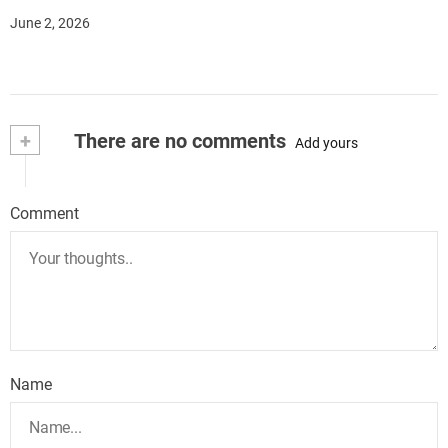
June 2, 2026
+
There are no comments
Add yours
Comment
Name