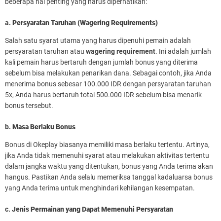
beberapa hal penting yang harus diperhatikan:
a.
Persyaratan Taruhan (Wagering Requirements)
Salah satu syarat utama yang harus dipenuhi pemain adalah
persyaratan taruhan atau
wagering requirement
. Ini adalah jumlah
kali pemain harus bertaruh dengan jumlah bonus yang diterima
sebelum bisa melakukan penarikan dana. Sebagai contoh, jika Anda
menerima bonus sebesar 100.000 IDR dengan persyaratan taruhan
5x, Anda harus bertaruh total 500.000 IDR sebelum bisa menarik
bonus tersebut.
b.
Masa Berlaku Bonus
Bonus di Okeplay biasanya memiliki masa berlaku tertentu. Artinya,
jika Anda tidak memenuhi syarat atau melakukan aktivitas tertentu
dalam jangka waktu yang ditentukan, bonus yang Anda terima akan
hangus. Pastikan Anda selalu memeriksa tanggal kadaluarsa bonus
yang Anda terima untuk menghindari kehilangan kesempatan.
c.
Jenis Permainan yang Dapat Memenuhi Persyaratan