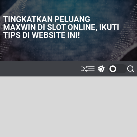
S
k
i
TINGKATKAN PELUANG
p
MAXWIN DI SLOT ONLINE, IKUTI
t
TIPS DI WEBSITE INI!
o
c
o
n
t
e
S
M
S
S
h
e
w
e
n
u
n
i
a
t
ff
u
t
r
l
c
c
e
h
h
c
o
l
o
r
m
o