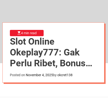
d
e
4 min read
Slot Online
Okeplay777: Gak
Perlu Ribet, Bonus
Langsung Nempel di
Posted on
November 4, 2025
by
okcret138
Saldo!