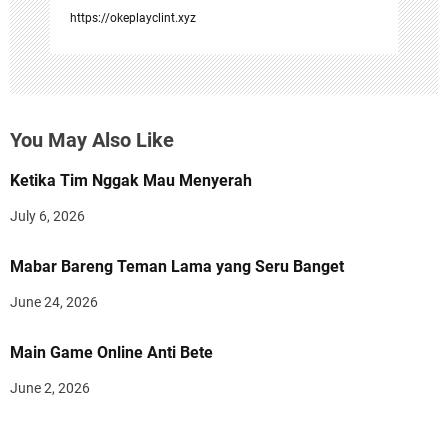
https://okeplayclint.xyz
You May Also Like
Ketika Tim Nggak Mau Menyerah
July 6, 2026
Mabar Bareng Teman Lama yang Seru Banget
June 24, 2026
Main Game Online Anti Bete
June 2, 2026