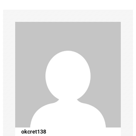
n
a
v
i
g
a
t
i
o
n
okcret138