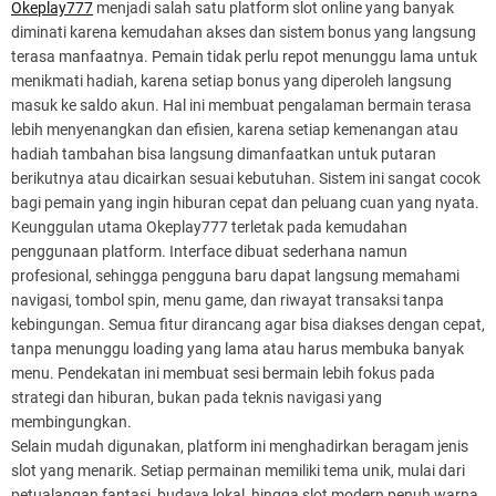
Okeplay777
menjadi salah satu platform slot online yang banyak
diminati karena kemudahan akses dan sistem bonus yang langsung
terasa manfaatnya. Pemain tidak perlu repot menunggu lama untuk
menikmati hadiah, karena setiap bonus yang diperoleh langsung
masuk ke saldo akun. Hal ini membuat pengalaman bermain terasa
lebih menyenangkan dan efisien, karena setiap kemenangan atau
hadiah tambahan bisa langsung dimanfaatkan untuk putaran
berikutnya atau dicairkan sesuai kebutuhan. Sistem ini sangat cocok
bagi pemain yang ingin hiburan cepat dan peluang cuan yang nyata.
Keunggulan utama Okeplay777 terletak pada kemudahan
penggunaan platform. Interface dibuat sederhana namun
profesional, sehingga pengguna baru dapat langsung memahami
navigasi, tombol spin, menu game, dan riwayat transaksi tanpa
kebingungan. Semua fitur dirancang agar bisa diakses dengan cepat,
tanpa menunggu loading yang lama atau harus membuka banyak
menu. Pendekatan ini membuat sesi bermain lebih fokus pada
strategi dan hiburan, bukan pada teknis navigasi yang
membingungkan.
Selain mudah digunakan, platform ini menghadirkan beragam jenis
slot yang menarik. Setiap permainan memiliki tema unik, mulai dari
petualangan fantasi, budaya lokal, hingga slot modern penuh warna