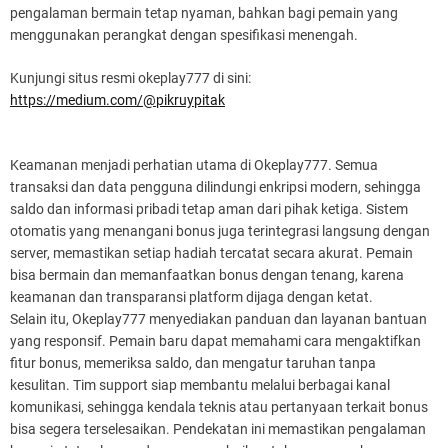
pengalaman bermain tetap nyaman, bahkan bagi pemain yang
menggunakan perangkat dengan spesifikasi menengah.
Kunjungi situs resmi okeplay777 di sini:
https://medium.com/@pikruypitak
Keamanan menjadi perhatian utama di Okeplay777. Semua
transaksi dan data pengguna dilindungi enkripsi modern, sehingga
saldo dan informasi pribadi tetap aman dari pihak ketiga. Sistem
otomatis yang menangani bonus juga terintegrasi langsung dengan
server, memastikan setiap hadiah tercatat secara akurat. Pemain
bisa bermain dan memanfaatkan bonus dengan tenang, karena
keamanan dan transparansi platform dijaga dengan ketat.
Selain itu, Okeplay777 menyediakan panduan dan layanan bantuan
yang responsif. Pemain baru dapat memahami cara mengaktifkan
fitur bonus, memeriksa saldo, dan mengatur taruhan tanpa
kesulitan. Tim support siap membantu melalui berbagai kanal
komunikasi, sehingga kendala teknis atau pertanyaan terkait bonus
bisa segera terselesaikan. Pendekatan ini memastikan pengalaman