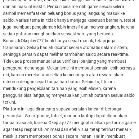
dan animasi interaktif. Pemain bisa memilih game sesuai selera
sambil memanfaatkan peluang bonus yang langsung masuk ke
saldo. Variasi tema ini tidak hanya menjaga keseruan bermain, tetapi
juga membuat pengalaman lebih imersif dan menyenangkan, karena
setiap putaran menghadirkan sensasi baru yang berbeda.
Bonus di Okeplay777 tidak hanya cepat masuk, tetapi juga
transparan. Setiap hadiah dicatat secara otomatis dalam sistem,
sehingga pemain dapat melihat tambahan saldo secara real-time.
Tidak ada proses manual atau verifikasi panjang yang membuat
pengguna menunggu. Mekanisme ini membuat pemain lebih percaya
diri, karena mereka tahu setiap kemenangan atau reward akan
diterima dengan cepat tanpa hambatan. Selain itu, fitur ini
mendukung pengelolaan taruhan yang lebih efisien, karena
pengguna bisa langsung menyesuaikan jumlah putaran sesuai saldo
terkini.
Platform ini juga dirancang supaya berjalan lancar di berbagai
perangkat. Smartphone, tablet, maupun laptop dapat digunakan
tanpa masalah, karena Okeplay777 mengoptimalkan performa game
agar tetap responsif. Animasi dan efek visual tetap terlihat menarik,
meski sistem memproses bonus secara instan. Hal ini membuat