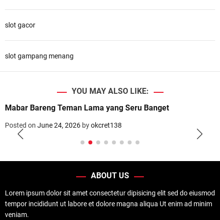
o
b
a
n
slot gacor
h
a
n
slot gampang menang
YOU MAY ALSO LIKE:
Mabar Bareng Teman Lama yang Seru Banget
Posted on
June 24, 2026
by
okcret138
ABOUT US
Lorem ipsum dolor sit amet consectetur dipisicing elit sed do eiusmod
tempor incididunt ut labore et dolore magna aliqua Ut enim ad minim
veniam.