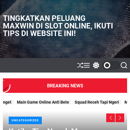
S
k
i
TINGKATKAN PELUANG
p
MAXWIN DI SLOT ONLINE, IKUTI
t
TIPS DI WEBSITE INI!
o
c
o
n
t
e
S
M
S
S
h
e
w
e
n
u
n
i
a
t
ff
u
t
r
BREAKING NEWS
l
c
c
e
h
h
c
o
Main Game Online Anti Bete
Squad Receh Tapi Ngeri
Mabar Bare
l
o
r
UNCATEGORIZED
m
o