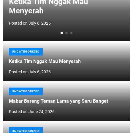
Ketika Tim Nggak Mau
d
e
Menyerah
Posted on
July 6, 2026
UNCATEGORIZED
Ketika Tim Nggak Mau Menyerah
Posted on
July 6, 2026
UNCATEGORIZED
Mabar Bareng Teman Lama yang Seru Banget
Posted on
June 24, 2026
UNCATEGORIZED