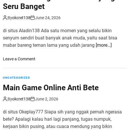
i
Seru Banget
k
a
By
okcret138
June 24, 2026
T
i
di situs Aladin138 Ada satu momen yang selalu bikin
m
senyum sendiri buat banyak anak muda, yaitu saat bisa
N
mabar bareng teman lama yang udah jarang
[more…]
g
g
a
o
Leave a Comment
k
n
M
M
a
a
UNCATEGORIZED
u
b
Main Game Online Anti Bete
M
a
e
r
By
okcret138
June 2, 2026
n
B
y
a
di situs Okeplay777 Siapa sih yang nggak pernah ngerasa
e
r
bete? Apalagi kalau hari lagi panjang, tugas numpuk,
r
e
kerjaan bikin pusing, atau cuaca mendung yang bikin
a
n