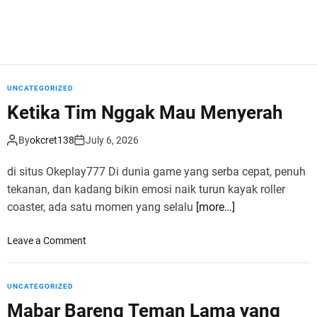
UNCATEGORIZED
Ketika Tim Nggak Mau Menyerah
By
okcret138
July 6, 2026
di situs Okeplay777 Di dunia game yang serba cepat, penuh
tekanan, dan kadang bikin emosi naik turun kayak roller
coaster, ada satu momen yang selalu
[more…]
o
Leave a Comment
n
K
e
UNCATEGORIZED
t
Mabar Bareng Teman Lama yang