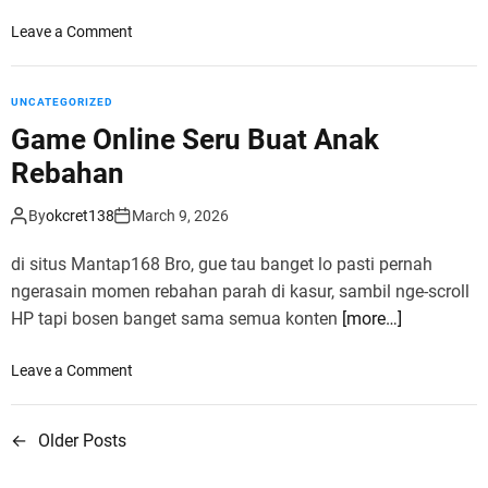
g
i
o
Leave a Comment
g
n
n
a
g
S
k
B
l
UNCATEGORIZED
H
a
o
Game Online Seru Buat Anak
a
n
t
r
g
Rebahan
O
u
e
n
s
t
By
okcret138
March 9, 2026
l
J
i
a
di situs Mantap168 Bro, gue tau banget lo pasti pernah
n
g
ngerasain momen rebahan parah di kasur, sambil nge-scroll
e
o
HP tapi bosen banget sama semua konten
[more…]
V
i
r
o
Leave a Comment
a
n
l
G
y
←
Older Posts
P
a
a
m
n