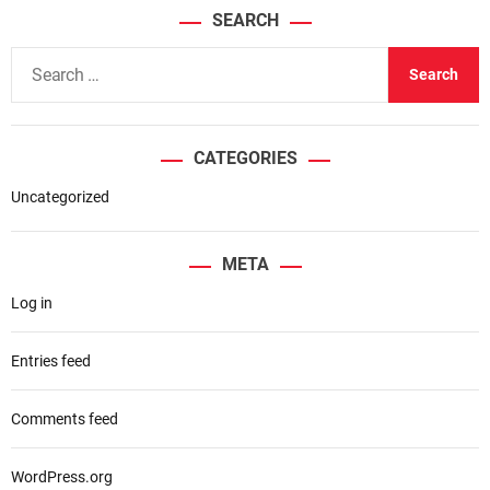
o
e
SEARCH
g
O
s
L
n
S
a
l
t
e
g
i
a
s
i
n
r
B
e
CATEGORIES
n
o
c
S
o
e
h
Uncategorized
a
m
r
f
i
u
v
o
n
META
B
r
i
g
u
Log in
:
a
g
t
Entries feed
A
a
n
t
a
Comments feed
k
i
R
WordPress.org
e