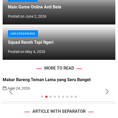
Main Game Online Anti Bete
Posted on
June 2, 2026
UNCATEGORIZED
Squad Receh Tapi Ngeri
Posted on
May 4, 2026
MORE TO READ
Mabar Bareng Teman Lama yang Seru Banget
June 24, 2026
ARTICLE WITH SEPARATOR