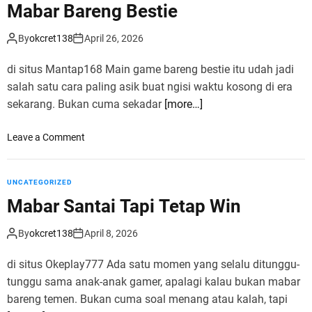
u
t
Mabar Bareng Bestie
n
a
i
g
d
B
e
By
okcret138
April 26, 2026
R
e
t
e
t
di situs Mantap168 Main game bareng bestie itu udah jadi
c
e
salah satu cara paling asik buat ngisi waktu kosong di era
e
sekarang. Bukan cuma sekadar
[more…]
h
T
o
Leave a Comment
a
n
p
M
i
a
UNCATEGORIZED
N
b
Mabar Santai Tapi Tetap Win
g
a
e
r
r
By
okcret138
April 8, 2026
B
i
a
di situs Okeplay777 Ada satu momen yang selalu ditunggu-
r
tunggu sama anak-anak gamer, apalagi kalau bukan mabar
e
bareng temen. Bukan cuma soal menang atau kalah, tapi
n