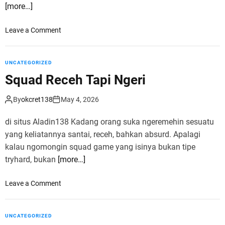
[more…]
h
g
T
o
Leave a Comment
e
n
m
M
a
a
UNCATEGORIZED
n
i
L
Squad Receh Tapi Ngeri
n
a
G
m
By
okcret138
May 4, 2026
a
a
m
y
di situs Aladin138 Kadang orang suka ngeremehin sesuatu
e
a
yang keliatannya santai, receh, bahkan absurd. Apalagi
O
n
kalau ngomongin squad game yang isinya bukan tipe
n
g
tryhard, bukan
[more…]
l
S
i
e
o
Leave a Comment
n
r
n
e
u
S
A
B
q
UNCATEGORIZED
n
a