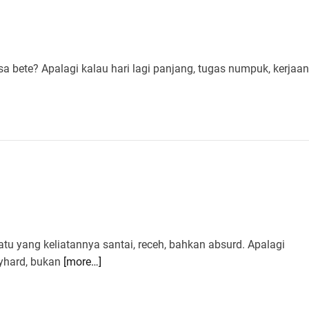
a bete? Apalagi kalau hari lagi panjang, tugas numpuk, kerjaan
tu yang keliatannya santai, receh, bahkan absurd. Apalagi
ryhard, bukan
[more…]