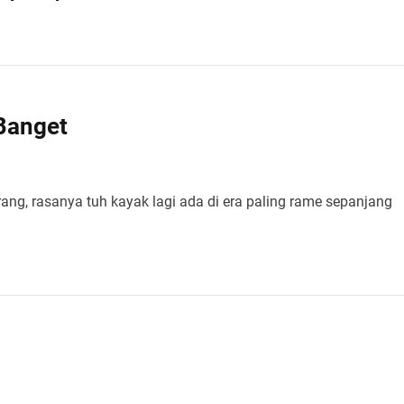
Banget
ng, rasanya tuh kayak lagi ada di era paling rame sepanjang