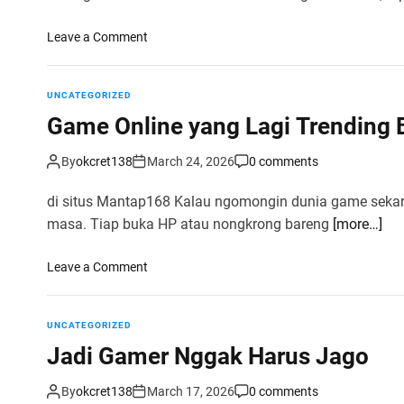
e
n
o
Leave a Comment
g
n
B
M
e
a
UNCATEGORIZED
s
b
Game Online yang Lagi Trending 
t
a
i
r
By
okcret138
March 24, 2026
0 comments
e
S
a
di situs Mantap168 Kalau ngomongin dunia game sekara
n
masa. Tiap buka HP atau nongkrong bareng
[more…]
t
a
o
Leave a Comment
i
n
T
G
a
a
UNCATEGORIZED
p
m
Jadi Gamer Nggak Harus Jago
i
e
T
O
By
okcret138
March 17, 2026
0 comments
e