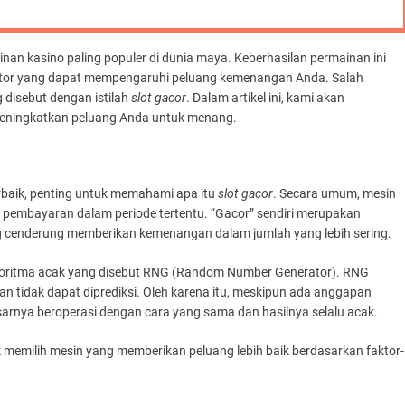
inan kasino paling populer di dunia maya. Keberhasilan permainan ini
ktor yang dapat mempengaruhi peluang kemenangan Anda. Salah
 disebut dengan istilah
slot gacor
. Dalam artikel ini, kami akan
 meningkatkan peluang Anda untuk menang.
baik, penting untuk memahami apa itu
slot gacor
. Secara umum, mesin
n pembayaran dalam periode tertentu. “Gacor” sendiri merupakan
g cenderung memberikan kemenangan dalam jumlah yang lebih sering.
lgoritma acak yang disebut RNG (Random Number Generator). RNG
 tidak dapat diprediksi. Oleh karena itu, meskipun ada anggapan
sarnya beroperasi dengan cara yang sama dan hasilnya selalu acak.
 memilih mesin yang memberikan peluang lebih baik berdasarkan faktor-