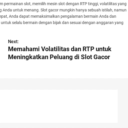
permainan slot, memilih mesin slot dengan RTP tinggi, volatilitas yang
ng Anda untuk menang. Slot gacor mungkin hanya sebuah istilah, namun
epat, Anda dapat memaksimalkan pengalaman bermain Anda dan
untuk selalu bermain dengan bijak dan sesuai dengan anggaran yang
Next:
Memahami Volatilitas dan RTP untuk
Meningkatkan Peluang di Slot Gacor