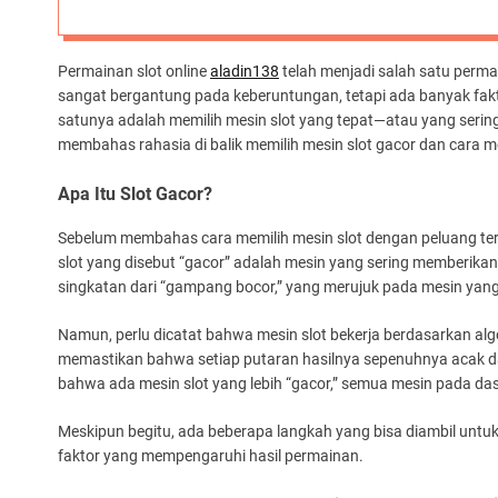
Permainan slot online
aladin138
telah menjadi salah satu perma
sangat bergantung pada keberuntungan, tetapi ada banyak fa
satunya adalah memilih mesin slot yang tepat—atau yang sering
membahas rahasia di balik memilih mesin slot gacor dan cara
Apa Itu Slot Gacor?
Sebelum membahas cara memilih mesin slot dengan peluang ter
slot yang disebut “gacor” adalah mesin yang sering memberika
singkatan dari “gampang bocor,” yang merujuk pada mesin yan
Namun, perlu dicatat bahwa mesin slot bekerja berdasarkan a
memastikan bahwa setiap putaran hasilnya sepenuhnya acak dan
bahwa ada mesin slot yang lebih “gacor,” semua mesin pada da
Meskipun begitu, ada beberapa langkah yang bisa diambil untuk
faktor yang mempengaruhi hasil permainan.