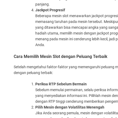
panjang.
Jackpot Progresif
Beberapa mesin slot menawarkan jackpot progresi
memasang taruhan pada mesin tersebut. Meskipun
yang ditawarkan bisa mencapai angka yang sanga
hadiah utama, memilih mesin dengan jackpot progr
menang pada mesin ini cenderung lebih kecil, jadi
Anda.
Cara Memilih Mesin Slot dengan Peluang Terbaik
Setelah mengetahui faktor-faktor yang memengaruhi peluang me
dengan peluang terbaik:
Periksa RTP Sebelum Bermain
Sebelum memulai permainan, selalu periksa informa
yang menyediakan informasi ini. Pilihlah mesin de
dengan RTP tinggi cenderung memberikan pengemba
Pilih Mesin dengan Volatilitas Menengah
Jika Anda seorang pemula, mesin dengan volatilitas