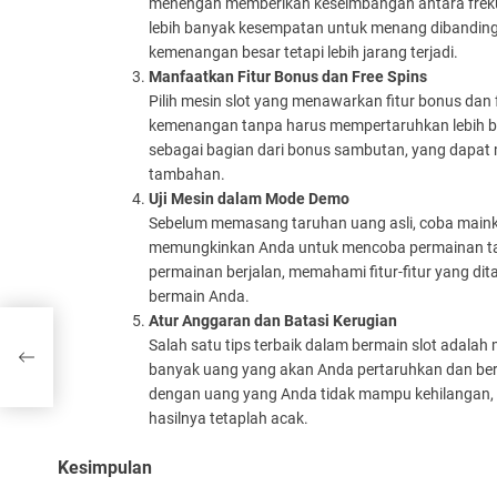
menengah memberikan keseimbangan antara freku
lebih banyak kesempatan untuk menang dibandingka
kemenangan besar tetapi lebih jarang terjadi.
Manfaatkan Fitur Bonus dan Free Spins
Pilih mesin slot yang menawarkan fitur bonus dan f
kemenangan tanpa harus mempertaruhkan lebih b
sebagai bagian dari bonus sambutan, yang dapat
tambahan.
Uji Mesin dalam Mode Demo
Sebelum memasang taruhan uang asli, coba maink
memungkinkan Anda untuk mencoba permainan tan
permainan berjalan, memahami fitur-fitur yang d
bermain Anda.
Atur Anggaran dan Batasi Kerugian
Salah satu tips terbaik dalam bermain slot adala
banyak uang yang akan Anda pertaruhkan dan berh
dengan uang yang Anda tidak mampu kehilangan, 
hasilnya tetaplah acak.
Kesimpulan