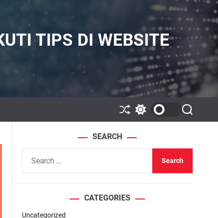
UTI TIPS DI WEBSITE
S
S
S
h
w
e
u
i
a
SEARCH
ff
t
r
l
c
c
S
e
h
h
c
e
o
a
l
o
r
r
CATEGORIES
c
m
o
h
Uncategorized