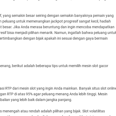
f, yang semakin besar seiring dengan semakin banyaknya pemain yang
 peluang untuk memenangkan jackpot progresif sangat kecil, hadiah
t besar. Jika Anda merasa beruntung dan ingin mencoba mendapatkan
esif bisa menjadi pilihan menarik. Namun, ingatlah bahwa peluang untu
 pertimbangkan dengan bijak apakah ini sesuai dengan gaya bermain
nang, berikut adalah beberapa tips untuk memilih mesin slot gacor
si RTP dari mesin slot yang ingin Anda mainkan. Banyak situs slot onlin
ngan RTP di atas 95% agar peluang menang Anda lebih tinggi. Mesin
lian yang lebih baik dalam jangka panjang.
 menengah atau rendah adalah pilihan yang bijak. Slot volatilitas