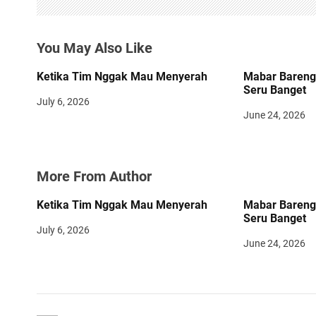
g
a
You May Also Like
t
Ketika Tim Nggak Mau Menyerah
Mabar Bareng
i
Seru Banget
July 6, 2026
o
June 24, 2026
n
More From Author
Ketika Tim Nggak Mau Menyerah
Mabar Bareng
Seru Banget
July 6, 2026
June 24, 2026