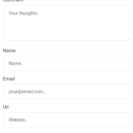
Name
Email
Url