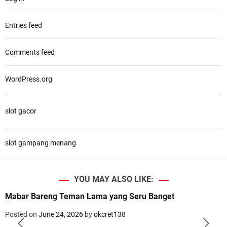
Entries feed
Comments feed
WordPress.org
slot gacor
slot gampang menang
YOU MAY ALSO LIKE:
Mabar Bareng Teman Lama yang Seru Banget
Posted on
June 24, 2026
by
okcret138