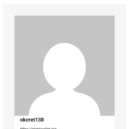
a
v
i
g
a
t
i
o
n
okcret138