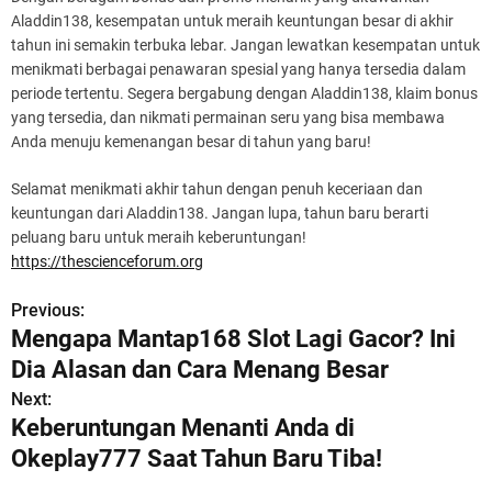
Aladdin138, kesempatan untuk meraih keuntungan besar di akhir
tahun ini semakin terbuka lebar. Jangan lewatkan kesempatan untuk
menikmati berbagai penawaran spesial yang hanya tersedia dalam
periode tertentu. Segera bergabung dengan Aladdin138, klaim bonus
yang tersedia, dan nikmati permainan seru yang bisa membawa
Anda menuju kemenangan besar di tahun yang baru!
Selamat menikmati akhir tahun dengan penuh keceriaan dan
keuntungan dari Aladdin138. Jangan lupa, tahun baru berarti
peluang baru untuk meraih keberuntungan!
https://thescienceforum.org
Previous:
P
Mengapa Mantap168 Slot Lagi Gacor? Ini
o
Dia Alasan dan Cara Menang Besar
s
Next:
Keberuntungan Menanti Anda di
t
Okeplay777 Saat Tahun Baru Tiba!
n