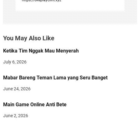
https://okeplayclint.xyz
You May Also Like
Ketika Tim Nggak Mau Menyerah
July 6, 2026
Mabar Bareng Teman Lama yang Seru Banget
June 24, 2026
Main Game Online Anti Bete
June 2, 2026