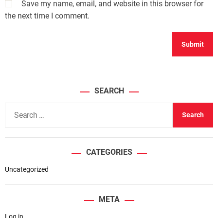
Save my name, email, and website in this browser for
the next time I comment.
SEARCH
S
e
a
r
CATEGORIES
c
h
Uncategorized
f
o
META
r
Log in
: