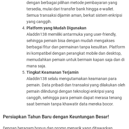
dengan berbagai pilihan metode pembayaran yang
tersedia, mulai dari transfer bank hingga e-wallet.
Semua transaksi dijamin aman, berkat sistem enkripsi
yang canggih.
Platform yang Mudah Digunakan
Aladdin138 memiliki antarmuka yang user-friendly,
sehingga pemain bisa dengan mudah mengakses
berbagai fitur dan permainan tanpa kesulitan. Platform
ini kompatibel dengan perangkat mobile dan desktop,
memudahkan pemain untuk bermain kapan saja dan di
mana saja.
Tingkat Keamanan Terjamin
Aladdin138 selalu mengutamakan keamanan para
pemain. Data pribadi dan transaksi yang dilakukan oleh
pemain dilindungi dengan teknologi enkripsi yang
canggih, sehingga para pemain dapat merasa tenang
saat bermain tanpa khawatir data mereka bocor.
Persiapkan Tahun Baru dengan Keuntungan Besar!
Dengan beragam bonus dan promo menarik yang ditawarkan