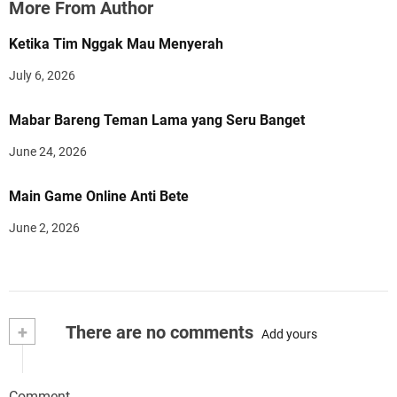
More From Author
Ketika Tim Nggak Mau Menyerah
July 6, 2026
Mabar Bareng Teman Lama yang Seru Banget
June 24, 2026
Main Game Online Anti Bete
June 2, 2026
+
There are no comments
Add yours
Comment