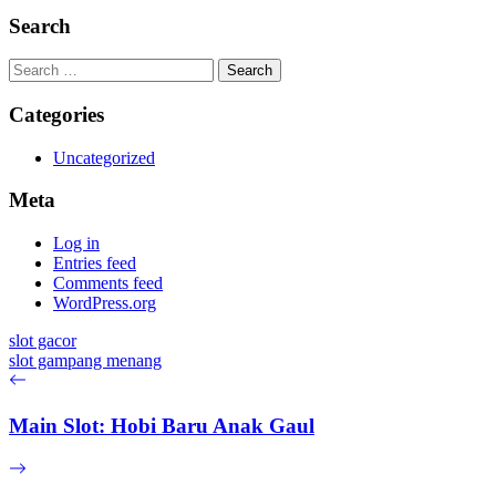
Search
Search
for:
Categories
Uncategorized
Meta
Log in
Entries feed
Comments feed
WordPress.org
slot gacor
slot gampang menang
Main Slot: Hobi Baru Anak Gaul