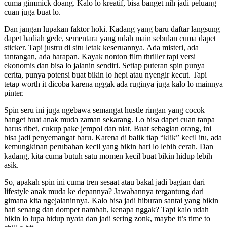
cuma gimmick doang. Kalo lo kreatif, bisa banget nih jadi peluang
cuan juga buat lo.
Dan jangan lupakan faktor hoki. Kadang yang baru daftar langsung
dapet hadiah gede, sementara yang udah main sebulan cuma dapet
sticker. Tapi justru di situ letak keseruannya. Ada misteri, ada
tantangan, ada harapan. Kayak nonton film thriller tapi versi
ekonomis dan bisa lo jalanin sendiri. Setiap puteran spin punya
cerita, punya potensi buat bikin lo hepi atau nyengir kecut. Tapi
tetap worth it dicoba karena nggak ada ruginya juga kalo lo mainnya
pinter.
Spin seru ini juga ngebawa semangat hustle ringan yang cocok
banget buat anak muda zaman sekarang. Lo bisa dapet cuan tanpa
harus ribet, cukup pake jempol dan niat. Buat sebagian orang, ini
bisa jadi penyemangat baru. Karena di balik tiap “klik” kecil itu, ada
kemungkinan perubahan kecil yang bikin hari lo lebih cerah. Dan
kadang, kita cuma butuh satu momen kecil buat bikin hidup lebih
asik.
So, apakah spin ini cuma tren sesaat atau bakal jadi bagian dari
lifestyle anak muda ke depannya? Jawabannya tergantung dari
gimana kita ngejalaninnya. Kalo bisa jadi hiburan santai yang bikin
hati senang dan dompet nambah, kenapa nggak? Tapi kalo udah
bikin lo lupa hidup nyata dan jadi sering zonk, maybe it’s time to