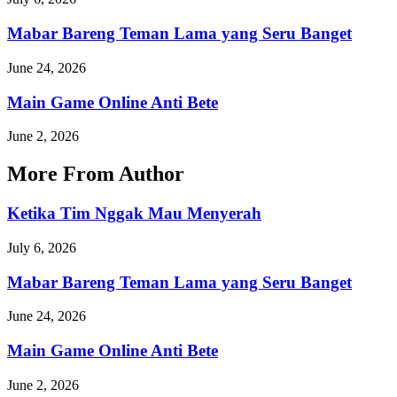
Mabar Bareng Teman Lama yang Seru Banget
June 24, 2026
Main Game Online Anti Bete
June 2, 2026
More From Author
Ketika Tim Nggak Mau Menyerah
July 6, 2026
Mabar Bareng Teman Lama yang Seru Banget
June 24, 2026
Main Game Online Anti Bete
June 2, 2026