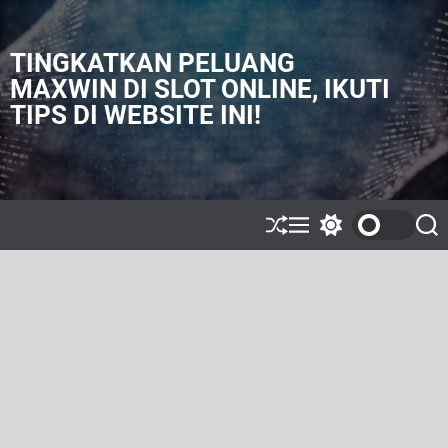
S
k
i
TINGKATKAN PELUANG
p
MAXWIN DI SLOT ONLINE, IKUTI
t
TIPS DI WEBSITE INI!
o
c
o
n
t
e
S
M
S
S
h
e
w
e
n
u
n
i
a
t
ff
u
t
r
l
c
c
e
h
h
c
o
l
o
r
m
o