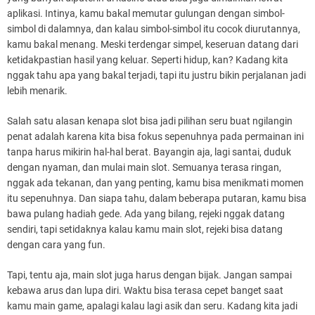
aplikasi. Intinya, kamu bakal memutar gulungan dengan simbol-
simbol di dalamnya, dan kalau simbol-simbol itu cocok diurutannya,
kamu bakal menang. Meski terdengar simpel, keseruan datang dari
ketidakpastian hasil yang keluar. Seperti hidup, kan? Kadang kita
nggak tahu apa yang bakal terjadi, tapi itu justru bikin perjalanan jadi
lebih menarik.
Salah satu alasan kenapa slot bisa jadi pilihan seru buat ngilangin
penat adalah karena kita bisa fokus sepenuhnya pada permainan ini
tanpa harus mikirin hal-hal berat. Bayangin aja, lagi santai, duduk
dengan nyaman, dan mulai main slot. Semuanya terasa ringan,
nggak ada tekanan, dan yang penting, kamu bisa menikmati momen
itu sepenuhnya. Dan siapa tahu, dalam beberapa putaran, kamu bisa
bawa pulang hadiah gede. Ada yang bilang, rejeki nggak datang
sendiri, tapi setidaknya kalau kamu main slot, rejeki bisa datang
dengan cara yang fun.
Tapi, tentu aja, main slot juga harus dengan bijak. Jangan sampai
kebawa arus dan lupa diri. Waktu bisa terasa cepet banget saat
kamu main game, apalagi kalau lagi asik dan seru. Kadang kita jadi