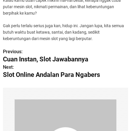
Kalau kamu udah capek mikirin hal-hal besar, kenapa nggak coba
putar mesin slot, nikmati permainan, dan lihat keberuntungan
berpihak ke kamu?
Gak perlu terlalu serius juga kan, hidup ini. Jangan lupa, kita semua
butuh waktu buat ketawa, santai, dan kadang, sedikit
keberuntungan dari mesin slot yang lagi berputar.
Previous:
P
Cuan Instan, Slot Jawabannya
o
Next:
Slot Online Andalan Para Ngabers
s
t
n
a
v