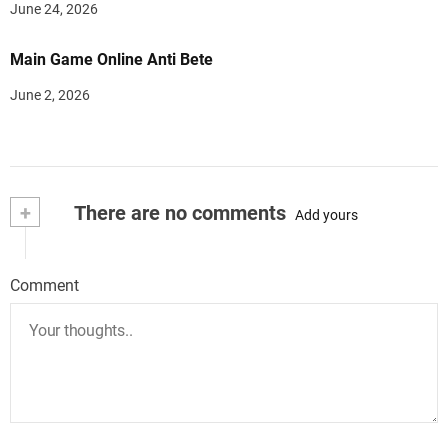
June 24, 2026
Main Game Online Anti Bete
June 2, 2026
+
There are no comments
Add yours
Comment