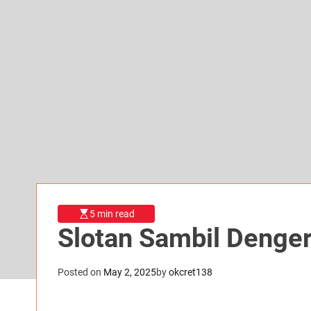
5 min read
Slotan Sambil Denger
Posted on
May 2, 2025
by
okcret138