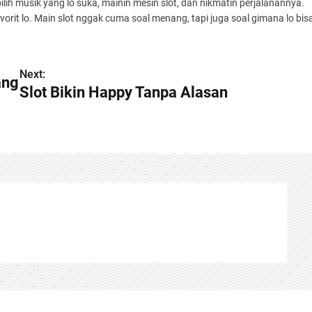
ilih musik yang lo suka, mainin mesin slot, dan nikmatin perjalanannya.
avorit lo. Main slot nggak cuma soal menang, tapi juga soal gimana lo bis
Next:
ang
Slot Bikin Happy Tanpa Alasan