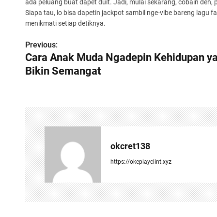
ada peluang buat dapet duit. Jadi, mulai sekarang, cobain deh, p
Siapa tau, lo bisa dapetin jackpot sambil nge-vibe bareng lagu f
menikmati setiap detiknya.
Previous:
P
Cara Anak Muda Ngadepin Kehidupan y
o
Bikin Semangat
s
t
n
a
okcret138
v
https://okeplayclint.xyz
i
g
a