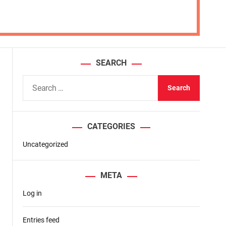
SEARCH
S
e
a
r
CATEGORIES
c
h
Uncategorized
f
o
META
r
Log in
:
Entries feed