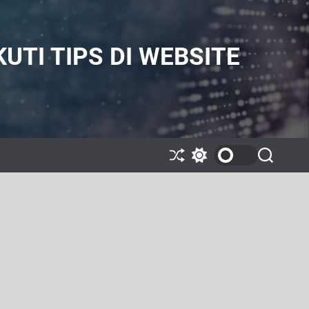
UTI TIPS DI WEBSITE
S
S
S
h
w
e
u
i
a
ff
t
r
l
c
c
e
h
h
c
o
l
o
r
m
o