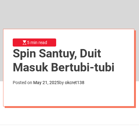
d
e
5 min read
Spin Santuy, Duit
Masuk Bertubi-tubi
Posted on
May 21, 2025
by
okcret138