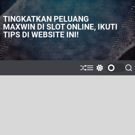
S
k
i
TINGKATKAN PELUANG
p
MAXWIN DI SLOT ONLINE, IKUTI
t
TIPS DI WEBSITE INI!
o
c
o
n
t
e
S
M
S
S
h
e
w
e
n
u
n
i
a
t
ff
u
t
r
l
c
c
e
h
h
c
o
l
o
r
m
o