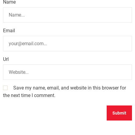
Name
Email
Url
Save my name, email, and website in this browser for
the next time I comment.