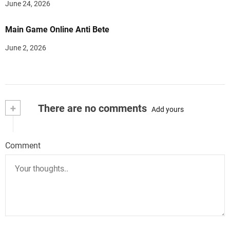
June 24, 2026
Main Game Online Anti Bete
June 2, 2026
+
There are no comments
Add yours
Comment