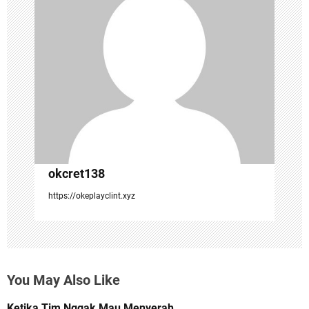
g
a
t
i
o
n
okcret138
https://okeplayclint.xyz
You May Also Like
Ketika Tim Nggak Mau Menyerah