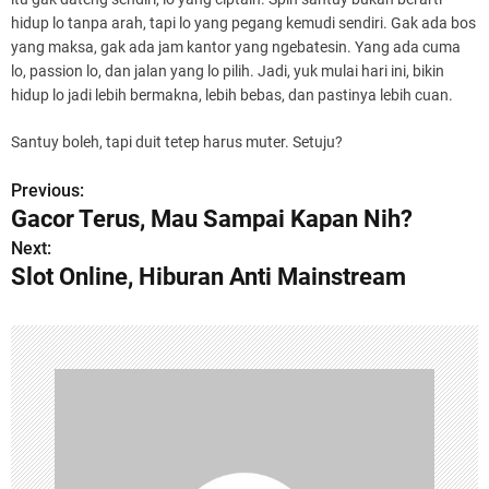
hidup lo tanpa arah, tapi lo yang pegang kemudi sendiri. Gak ada bos
yang maksa, gak ada jam kantor yang ngebatesin. Yang ada cuma
lo, passion lo, dan jalan yang lo pilih. Jadi, yuk mulai hari ini, bikin
hidup lo jadi lebih bermakna, lebih bebas, dan pastinya lebih cuan.
Santuy boleh, tapi duit tetep harus muter. Setuju?
Previous:
P
Gacor Terus, Mau Sampai Kapan Nih?
o
Next:
Slot Online, Hiburan Anti Mainstream
s
t
n
a
v
i