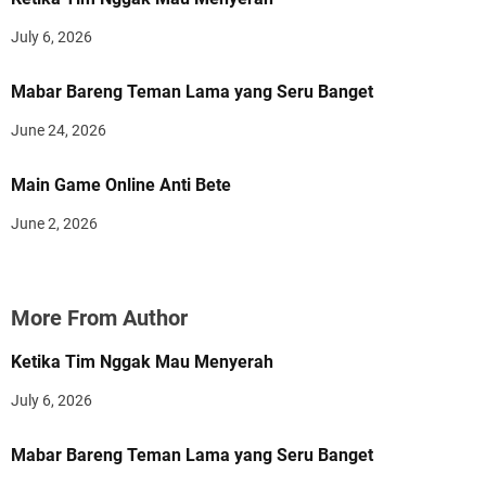
July 6, 2026
Mabar Bareng Teman Lama yang Seru Banget
June 24, 2026
Main Game Online Anti Bete
June 2, 2026
More From Author
Ketika Tim Nggak Mau Menyerah
July 6, 2026
Mabar Bareng Teman Lama yang Seru Banget