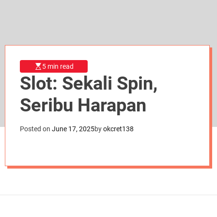
d
e
5 min read
Slot: Sekali Spin,
Seribu Harapan
Posted on
June 17, 2025
by
okcret138