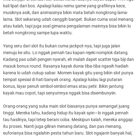
kali lipat dari bos. Apalagi kalau nemu game yang grafiknya kece,
musiknya asik, dan animasinya bikin mata betah nongkrong lama-
lama. Slot sekarang udah canggih banget. Bukan cuma soal menang
atau kalah, tapi juga soal gimana pengalaman mainnya bisa bikin lo
betah nongkrong sampe lupa waktu.
Yang seru dari slot itu bukan cuma jackpot-nya, tapi juga jalan
menuju ke situ. Lo nggak pernah tau kapan rejeki nomplok datang.
Kadang pas udah pengen nyerah, eh malah dapet scatter tiga biji dan
masuk bonus round. Rasanya kayak dunia tiba-tiba ngasih hadiah
karena lo udah cukup sabar. Momen kayak gitu yang bikin slot punya
tempat spesial di hati banyak orang. Apalagi kalau lagi putaran
bonus, layar penuh simbol-simbol emas atau petir. Bikin jantung
kayak mau copot, tapi senyumnya nggak bisa disembunyiin.
Orang-orang yang suka main slot biasanya punya semangat juang
tinggi. Mereka tahu, kadang hidup itu kayak spin—lo nggak pernah
tau hasilnya, tapi tetep berani coba. Meskipun kalah, mereka anggap
itu proses. Nanti juga giliran menang datang, dan pas menang,
euforianya bisa ngalahin pesta tahun baru. Slot ngajarin banyak hal,