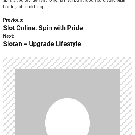
spin. Siapa tau, dari situ lo nemuin seribu harapan baru yang bikin
hari lo jauh lebih hidup.
Previous:
P
Slot Online: Spin with Pride
o
Next:
Slotan = Upgrade Lifestyle
s
t
n
a
v
i
g
a