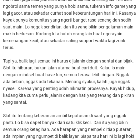
ngobrol sama temen yang punya hobi sama, tukeran info game yang
lagi gacor, atau sekadar curhat soal keberuntungan hari ini. Rasanya
kayak punya komunitas yang ngerti banget rasa seneng dan sedih
saat main. Lo nggak sendirian, dan itu yang bikin pengalaman main
makin berkesan. Kadang kita butuh orang lain buat ngerayain
kemenangan kecil, atau sekadar saling support waktu lagi zonk
terus.
Tapi ya, balik lagi, semua ini harus dijalanin dengan santai dan bijak.
Slot itu hiburan, bukan jalan utama buat cari duit. Kalau lo main
dengan mindset buat have fun, semua terasa lebih ringan. Nggak
ada beban, nggak ada tekanan. Menang syukur, kalah juga nggak
nyesel. Karena yang penting udah nikmatin prosesnya. Kayak hidup,
kadang kita cuma perlu jalanin dengan hati yang tenang dan pikiran
yang santai.
Slot itu tentang keberanian ambil keputusan di saat yang nggak
pasti. Lo bisa dapet banyak dari satu klik kecil. Dan itu yang bikin
semua orang ketagihan. Ada harapan yang nempel di tiap putaran,
ada impian yang ngumpet di balik layar. Siapa tau hari ini lo lagi hoki