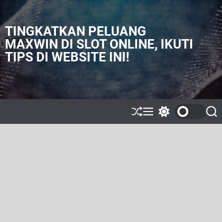
S
k
i
TINGKATKAN PELUANG
p
MAXWIN DI SLOT ONLINE, IKUTI
t
TIPS DI WEBSITE INI!
o
c
o
n
t
e
S
M
S
S
h
e
w
e
n
u
n
i
a
t
ff
u
t
r
l
c
c
e
h
h
c
o
l
o
r
m
o