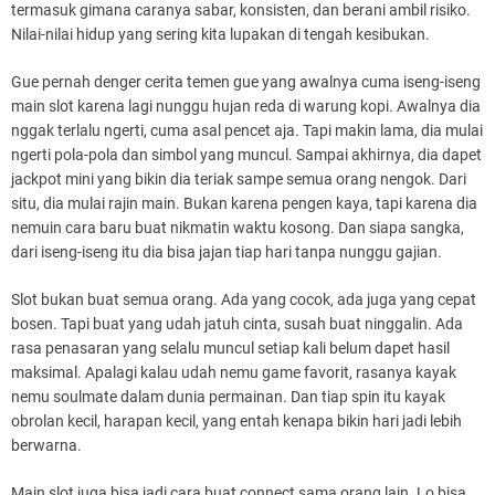
termasuk gimana caranya sabar, konsisten, dan berani ambil risiko.
Nilai-nilai hidup yang sering kita lupakan di tengah kesibukan.
Gue pernah denger cerita temen gue yang awalnya cuma iseng-iseng
main slot karena lagi nunggu hujan reda di warung kopi. Awalnya dia
nggak terlalu ngerti, cuma asal pencet aja. Tapi makin lama, dia mulai
ngerti pola-pola dan simbol yang muncul. Sampai akhirnya, dia dapet
jackpot mini yang bikin dia teriak sampe semua orang nengok. Dari
situ, dia mulai rajin main. Bukan karena pengen kaya, tapi karena dia
nemuin cara baru buat nikmatin waktu kosong. Dan siapa sangka,
dari iseng-iseng itu dia bisa jajan tiap hari tanpa nunggu gajian.
Slot bukan buat semua orang. Ada yang cocok, ada juga yang cepat
bosen. Tapi buat yang udah jatuh cinta, susah buat ninggalin. Ada
rasa penasaran yang selalu muncul setiap kali belum dapet hasil
maksimal. Apalagi kalau udah nemu game favorit, rasanya kayak
nemu soulmate dalam dunia permainan. Dan tiap spin itu kayak
obrolan kecil, harapan kecil, yang entah kenapa bikin hari jadi lebih
berwarna.
Main slot juga bisa jadi cara buat connect sama orang lain. Lo bisa