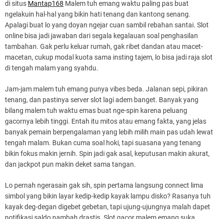
di situs
Mantap168
Malem tuh emang waktu paling pas buat
ngelakuin hal-hal yang bikin hati tenang dan kantong senang.
Apalagi buat lo yang doyan ngejar cuan sambil rebahan santai. Slot
online bisa jadi jawaban dari segala kegalauan soal penghasilan
tambahan. Gak perlu keluar rumah, gak ribet dandan atau macet-
macetan, cukup modal kuota sama insting tajem, lo bisa jadi raja slot
di tengah malam yang syahdu.
Jam-jam malem tuh emang punya vibes beda. Jalanan sepi, pikiran
tenang, dan pastinya server slot lagi adem banget. Banyak yang
bilang malem tuh waktu emas buat nge-spin karena peluang
gacornya lebih tinggi. Entah itu mitos atau emang fakta, yang jelas
banyak pemain berpengalaman yang lebih milih main pas udah lewat
tengah malam. Bukan cuma soal hoki, tapi suasana yang tenang
bikin fokus makin jernih. Spin jadi gak asal, keputusan makin akurat,
dan jackpot pun makin deket sama tangan.
Lo pernah ngerasain gak sih, spin pertama langsung connect lima
simbol yang bikin layar kedip-kedip kayak lampu disko? Rasanya tuh
kayak deg-degan digebet gebetan, tapi ujung-ujungnya malah dapet
notifikasi saldo nambah drastis. Slot gacor malem emang suka