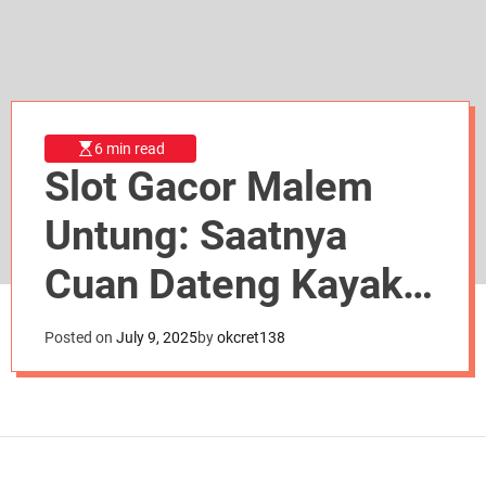
d
e
6 min read
Slot Gacor Malem
Untung: Saatnya
Cuan Dateng Kayak
Air Mengalir!
Posted on
July 9, 2025
by
okcret138