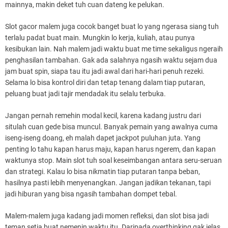
mainnya, makin deket tuh cuan dateng ke pelukan.
Slot gacor malem juga cocok banget buat lo yang ngerasa siang tuh
terlalu padat buat main. Mungkin lo kerja, kuliah, atau punya
kesibukan lain. Nah malem jadi waktu buat me time sekaligus ngeraih
penghasilan tambahan. Gak ada salahnya ngasih waktu sejam dua
jam buat spin, siapa tau itu jadi awal dari hari-hari penuh rezeki.
Selama lo bisa kontrol diri dan tetap tenang dalam tiap putaran,
peluang buat jadi tajir mendadak itu selalu terbuka.
Jangan pernah remehin modal kecil, karena kadang justru dari
situlah cuan gede bisa muncul. Banyak pemain yang awalnya cuma
iseng-iseng doang, eh malah dapet jackpot puluhan juta. Yang
penting lo tahu kapan harus maju, kapan harus ngerem, dan kapan
waktunya stop. Main slot tuh soal keseimbangan antara seru-seruan
dan strategi. Kalau lo bisa nikmatin tiap putaran tanpa beban,
hasilnya pasti lebih menyenangkan. Jangan jadikan tekanan, tapi
jadi hiburan yang bisa ngasih tambahan dompet tebal.
Malem-malem juga kadang jadi momen refleksi, dan slot bisa jadi
teman setia buat nemenin waktu itu. Daripada overthinking gak jelas,