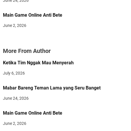
June 24, 2026
Main Game Online Anti Bete
June 2, 2026
More From Author
Ketika Tim Nggak Mau Menyerah
July 6, 2026
Mabar Bareng Teman Lama yang Seru Banget
June 24, 2026
Main Game Online Anti Bete
June 2, 2026