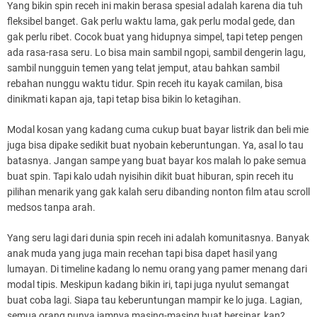
Yang bikin spin receh ini makin berasa spesial adalah karena dia tuh
fleksibel banget. Gak perlu waktu lama, gak perlu modal gede, dan
gak perlu ribet. Cocok buat yang hidupnya simpel, tapi tetep pengen
ada rasa-rasa seru. Lo bisa main sambil ngopi, sambil dengerin lagu,
sambil nungguin temen yang telat jemput, atau bahkan sambil
rebahan nunggu waktu tidur. Spin receh itu kayak camilan, bisa
dinikmati kapan aja, tapi tetap bisa bikin lo ketagihan.
Modal kosan yang kadang cuma cukup buat bayar listrik dan beli mie
juga bisa dipake sedikit buat nyobain keberuntungan. Ya, asal lo tau
batasnya. Jangan sampe yang buat bayar kos malah lo pake semua
buat spin. Tapi kalo udah nyisihin dikit buat hiburan, spin receh itu
pilihan menarik yang gak kalah seru dibanding nonton film atau scroll
medsos tanpa arah.
Yang seru lagi dari dunia spin receh ini adalah komunitasnya. Banyak
anak muda yang juga main recehan tapi bisa dapet hasil yang
lumayan. Di timeline kadang lo nemu orang yang pamer menang dari
modal tipis. Meskipun kadang bikin iri, tapi juga nyulut semangat
buat coba lagi. Siapa tau keberuntungan mampir ke lo juga. Lagian,
semua orang punya jamnya masing-masing buat bersinar, kan?