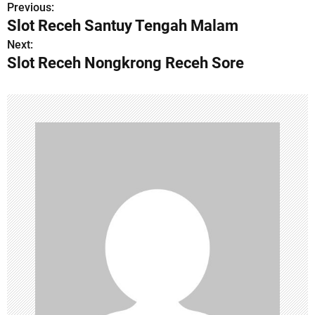
Previous:
P
Slot Receh Santuy Tengah Malam
o
Next:
Slot Receh Nongkrong Receh Sore
s
t
n
a
v
i
g
a
t
i