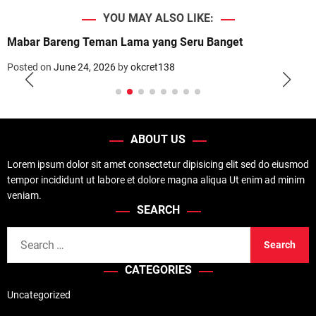
YOU MAY ALSO LIKE:
Mabar Bareng Teman Lama yang Seru Banget
Posted on
June 24, 2026
by
okcret138
ABOUT US
Lorem ipsum dolor sit amet consectetur dipisicing elit sed do eiusmod
tempor incididunt ut labore et dolore magna aliqua Ut enim ad minim
veniam.
SEARCH
S
e
CATEGORIES
a
r
Uncategorized
c