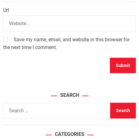
Url
Save my name, email, and website in this browser for
the next time I comment.
SEARCH
S
e
a
r
CATEGORIES
c