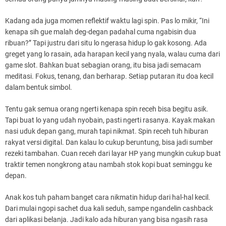
Kadang ada juga momen reflektif waktu lagi spin. Pas lo mikir, “Ini
kenapa sih gue malah deg-degan padahal cuma ngabisin dua
ribuan?” Tapi justru dari situ lo ngerasa hidup lo gak kosong. Ada
greget yang lo rasain, ada harapan kecil yang nyala, walau cuma dari
game slot. Bahkan buat sebagian orang, itu bisa jadi semacam
meditasi. Fokus, tenang, dan berharap. Setiap putaran itu doa kecil
dalam bentuk simbol.
Tentu gak semua orang ngerti kenapa spin receh bisa begitu asik.
Tapi buat lo yang udah nyobain, pasti ngerti rasanya. Kayak makan
nasi uduk depan gang, murah tapi nikmat. Spin receh tuh hiburan
rakyat versi digital. Dan kalau lo cukup beruntung, bisa jadi sumber
rezeki tambahan. Cuan receh dari layar HP yang mungkin cukup buat
traktir temen nongkrong atau nambah stok kopi buat seminggu ke
depan.
Anak kos tuh paham banget cara nikmatin hidup dari hal-hal kecil.
Dari mulai ngopi sachet dua kali seduh, sampe ngandelin cashback
dari aplikasi belanja. Jadi kalo ada hiburan yang bisa ngasih rasa