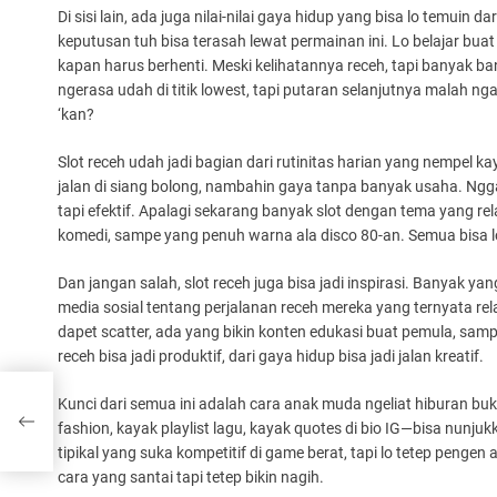
Di sisi lain, ada juga nilai-nilai gaya hidup yang bisa lo temuin 
keputusan tuh bisa terasah lewat permainan ini. Lo belajar buat 
kapan harus berhenti. Meski kelihatannya receh, tapi banyak ba
ngerasa udah di titik lowest, tapi putaran selanjutnya malah nga
‘kan?
Slot receh udah jadi bagian dari rutinitas harian yang nempel 
jalan di siang bolong, nambahin gaya tanpa banyak usaha. Nggak p
tapi efektif. Apalagi sekarang banyak slot dengan tema yang r
komedi, sampe yang penuh warna ala disco 80-an. Semua bisa lo p
Dan jangan salah, slot receh juga bisa jadi inspirasi. Banyak yan
media sosial tentang perjalanan receh mereka yang ternyata rel
dapet scatter, ada yang bikin konten edukasi buat pemula, sa
receh bisa jadi produktif, dari gaya hidup bisa jadi jalan kreatif.
Kunci dari semua ini adalah cara anak muda ngeliat hiburan bukan
fashion, kayak playlist lagu, kayak quotes di bio IG—bisa nunjukkin
tipikal yang suka kompetitif di game berat, tapi lo tetep pengen 
cara yang santai tapi tetep bikin nagih.