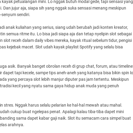
asa kayak petualangan mini. Lo nggak butuh modal gede, tapi sensasi yang
ni. Dan jujur aja, siapa sih yang nggak suka sensasi menang meskipun
-senyum sendiri.
di anak kuliahan yang serius, siang udah berubah jadi konten kreator,
in semua ritme itu. Lo bisa jadi siapa aja dan tetap nyelipin slot sebagai
slot receh dalam daily vibes mereka, kayak ritual sebelum tidur, pengisi
as kejebak macet. Slot udah kayak playlist Spotify yang selalu bisa
uga asik. Banyak banget obrolan receh di grup chat, forum, atau timeline
 dapet tapi kecele, sampe tips aneh-aneh yang katanya bisa bikin spin l
, ada yang percaya slot lebih manjur diputer pas jam tertentu. Meskipun
k tradisi kecil yang nyatu sama gaya hidup anak muda yang penuh
n stres. Nggak harus selalu pelarian ke hal-hal mewah atau mahal.
udah cukup buat ngelepas penat. Apalagi kalau tiba-tiba dapet mini
 sebanding sama dapet kabar gaji naik. Slot itu semacam cara simpel buat
jelas arahnya.