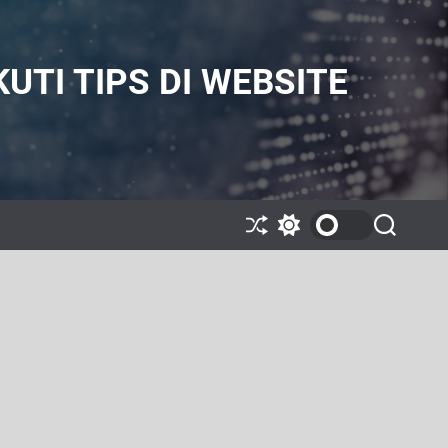
UTI TIPS DI WEBSITE
S
S
S
h
w
e
u
i
a
ff
t
r
l
c
c
e
h
h
c
o
l
o
r
m
o