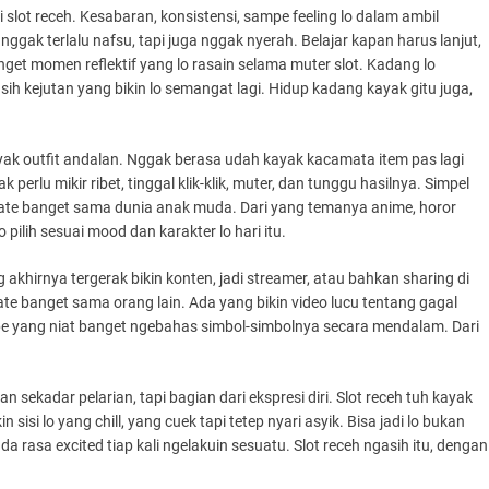
dari slot receh. Kesabaran, konsistensi, sampe feeling lo dalam ambil
nggak terlalu nafsu, tapi juga nggak nyerah. Belajar kapan harus lanjut,
nget momen reflektif yang lo rasain selama muter slot. Kadang lo
sih kejutan yang bikin lo semangat lagi. Hidup kadang kayak gitu juga,
kayak outfit andalan. Nggak berasa udah kayak kacamata item pas lagi
erlu mikir ribet, tinggal klik-klik, muter, dan tunggu hasilnya. Simpel
elate banget sama dunia anak muda. Dari yang temanya anime, horor
ilih sesuai mood dan karakter lo hari itu.
g akhirnya tergerak bikin konten, jadi streamer, atau bahkan sharing di
ate banget sama orang lain. Ada yang bikin video lucu tentang gagal
mpe yang niat banget ngebahas simbol-simbolnya secara mendalam. Dari
 sekadar pelarian, tapi bagian dari ekspresi diri. Slot receh tuh kayak
 sisi lo yang chill, yang cuek tapi tetep nyari asyik. Bisa jadi lo bukan
ada rasa excited tiap kali ngelakuin sesuatu. Slot receh ngasih itu, dengan