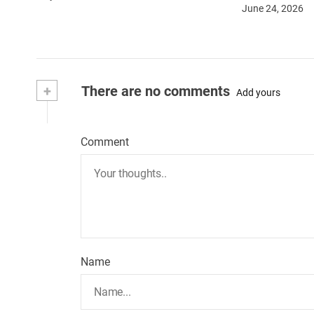
June 24, 2026
+
There are no comments
Add yours
Comment
Name