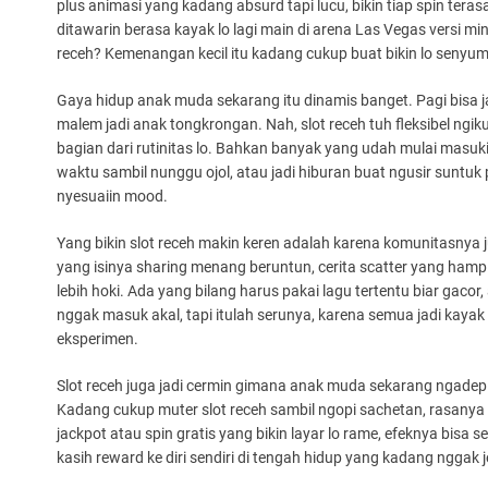
plus animasi yang kadang absurd tapi lucu, bikin tiap spin ter
ditawarin berasa kayak lo lagi main di arena Las Vegas versi mi
receh? Kemenangan kecil itu kadang cukup buat bikin lo senyum
Gaya hidup anak muda sekarang itu dinamis banget. Pagi bisa ja
malem jadi anak tongkrongan. Nah, slot receh tuh fleksibel ngikut
bagian dari rutinitas lo. Bahkan banyak yang udah mulai masukin 
waktu sambil nunggu ojol, atau jadi hiburan buat ngusir suntuk p
nyesuaiin mood.
Yang bikin slot receh makin keren adalah karena komunitasnya j
yang isinya sharing menang beruntun, cerita scatter yang hampir
lebih hoki. Ada yang bilang harus pakai lagu tertentu biar gacor
nggak masuk akal, tapi itulah serunya, karena semua jadi kaya
eksperimen.
Slot receh juga jadi cermin gimana anak muda sekarang ngadepi
Kadang cukup muter slot receh sambil ngopi sachetan, rasanya 
jackpot atau spin gratis yang bikin layar lo rame, efeknya bisa
kasih reward ke diri sendiri di tengah hidup yang kadang nggak 