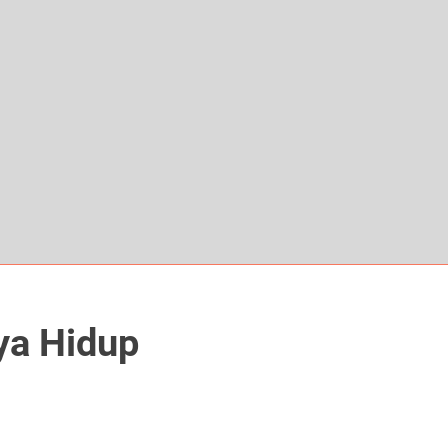
ya Hidup