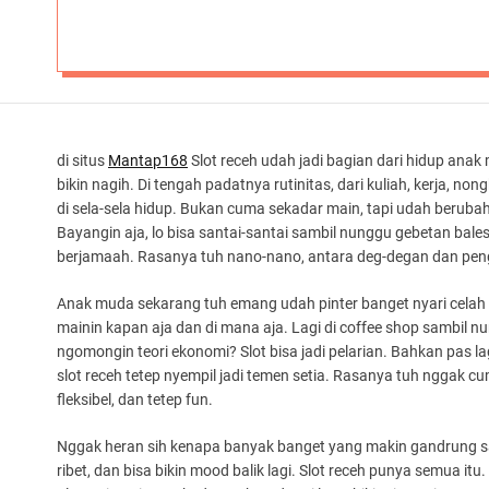
di situs
Mantap168
Slot receh udah jadi bagian dari hidup anak 
bikin nagih. Di tengah padatnya rutinitas, dari kuliah, kerja, no
di sela-sela hidup. Bukan cuma sekadar main, tapi udah beruba
Bayangin aja, lo bisa santai-santai sambil nunggu gebetan bales c
berjamaah. Rasanya tuh nano-nano, antara deg-degan dan penge
Anak muda sekarang tuh emang udah pinter banget nyari celah bua
mainin kapan aja dan di mana aja. Lagi di coffee shop sambil n
ngomongin teori ekonomi? Slot bisa jadi pelarian. Bahkan pas l
slot receh tetep nyempil jadi temen setia. Rasanya tuh nggak cum
fleksibel, dan tetep fun.
Nggak heran sih kenapa banyak banget yang makin gandrung sam
ribet, dan bisa bikin mood balik lagi. Slot receh punya semua i