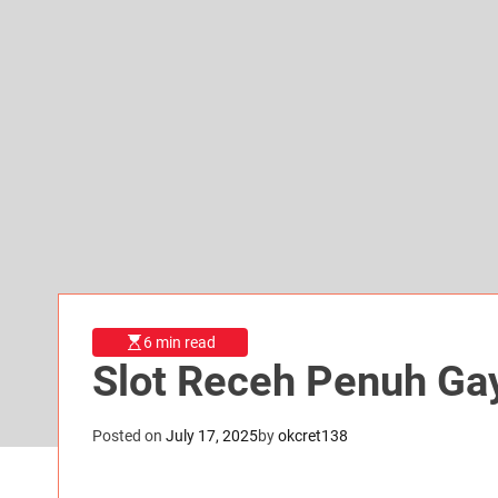
6 min read
Slot Receh Penuh Ga
Posted on
July 17, 2025
by
okcret138