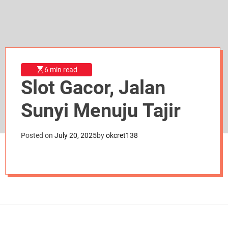
d
e
6 min read
Slot Gacor, Jalan
Sunyi Menuju Tajir
Posted on
July 20, 2025
by
okcret138