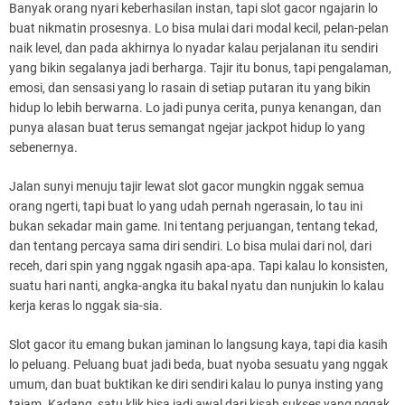
Banyak orang nyari keberhasilan instan, tapi slot gacor ngajarin lo
buat nikmatin prosesnya. Lo bisa mulai dari modal kecil, pelan-pelan
naik level, dan pada akhirnya lo nyadar kalau perjalanan itu sendiri
yang bikin segalanya jadi berharga. Tajir itu bonus, tapi pengalaman,
emosi, dan sensasi yang lo rasain di setiap putaran itu yang bikin
hidup lo lebih berwarna. Lo jadi punya cerita, punya kenangan, dan
punya alasan buat terus semangat ngejar jackpot hidup lo yang
sebenernya.
Jalan sunyi menuju tajir lewat slot gacor mungkin nggak semua
orang ngerti, tapi buat lo yang udah pernah ngerasain, lo tau ini
bukan sekadar main game. Ini tentang perjuangan, tentang tekad,
dan tentang percaya sama diri sendiri. Lo bisa mulai dari nol, dari
receh, dari spin yang nggak ngasih apa-apa. Tapi kalau lo konsisten,
suatu hari nanti, angka-angka itu bakal nyatu dan nunjukin lo kalau
kerja keras lo nggak sia-sia.
Slot gacor itu emang bukan jaminan lo langsung kaya, tapi dia kasih
lo peluang. Peluang buat jadi beda, buat nyoba sesuatu yang nggak
umum, dan buat buktikan ke diri sendiri kalau lo punya insting yang
tajam. Kadang, satu klik bisa jadi awal dari kisah sukses yang nggak