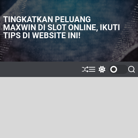
S
k
i
TINGKATKAN PELUANG
p
MAXWIN DI SLOT ONLINE, IKUTI
t
TIPS DI WEBSITE INI!
o
c
o
n
t
e
S
M
S
S
h
e
w
e
n
u
n
i
a
t
ff
u
t
r
l
c
c
e
h
h
c
o
l
o
r
m
o