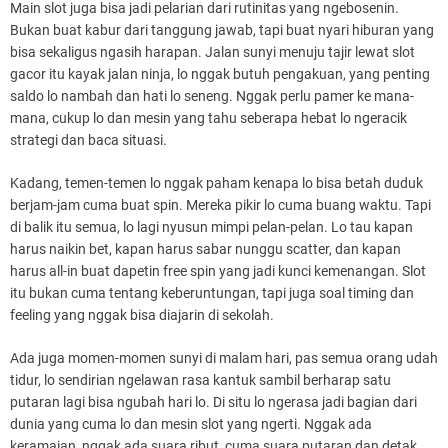
Main slot juga bisa jadi pelarian dari rutinitas yang ngebosenin.
Bukan buat kabur dari tanggung jawab, tapi buat nyari hiburan yang
bisa sekaligus ngasih harapan. Jalan sunyi menuju tajir lewat slot
gacor itu kayak jalan ninja, lo nggak butuh pengakuan, yang penting
saldo lo nambah dan hati lo seneng. Nggak perlu pamer ke mana-
mana, cukup lo dan mesin yang tahu seberapa hebat lo ngeracik
strategi dan baca situasi.
Kadang, temen-temen lo nggak paham kenapa lo bisa betah duduk
berjam-jam cuma buat spin. Mereka pikir lo cuma buang waktu. Tapi
di balik itu semua, lo lagi nyusun mimpi pelan-pelan. Lo tau kapan
harus naikin bet, kapan harus sabar nunggu scatter, dan kapan
harus all-in buat dapetin free spin yang jadi kunci kemenangan. Slot
itu bukan cuma tentang keberuntungan, tapi juga soal timing dan
feeling yang nggak bisa diajarin di sekolah.
Ada juga momen-momen sunyi di malam hari, pas semua orang udah
tidur, lo sendirian ngelawan rasa kantuk sambil berharap satu
putaran lagi bisa ngubah hari lo. Di situ lo ngerasa jadi bagian dari
dunia yang cuma lo dan mesin slot yang ngerti. Nggak ada
keramaian, nggak ada suara ribut, cuma suara putaran dan detak