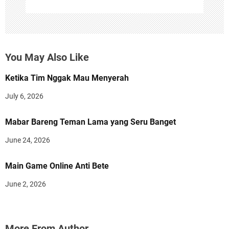
You May Also Like
Ketika Tim Nggak Mau Menyerah
July 6, 2026
Mabar Bareng Teman Lama yang Seru Banget
June 24, 2026
Main Game Online Anti Bete
June 2, 2026
More From Author