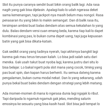
Slot itu punya caranya sendiri buat bikin orang balik lagi. Ada rasa
nagih yang gak bisa dijelasin. Apalagi kalo lo udah ngerasa deket
sama kemenangan, tapi jackpot-nya masih belum mau nongol. Rasa
penasaran itu yang bikin lo makin semangat. Dan di balik rasa itu,
tersimpan ambisi buat balas dendam atas semua kekalahan lo yang
dulu. Balas dendam versi cuan emang beda, karena tiap kali lo dapet
kombinasi yang pas, lo bukan cuma dapet uang, tapi juga kepuasan
batin yang gak bisa dikata-katain.
Gak sedikit orang yang tadinya nyerah, tapi akhirnya bangkit lagi
karena gak mau terus-terusan kalah. Lo bisa jadi salah satu dari
mereka. Gak usah takut buat nyoba lagi, karena justru dari situ lo
bisa belajar. Lo bakal ngerti pola slot mana yang cocok, timing yang
pas buat spin, dan kapan harus berhenti. Itu semua dateng karena
pengalaman, bukan cuma modal nekat. Dan lo yang sekarang, udah
punya bekal buat bales dendam dengan strategi yang lebih matang.
Ada momen-momen di mana lo ngerasa dunia lagi ngajak lo ribut.
Tapi daripada lo ngamuk-ngamuk gak jelas, mending salurin
emosinya ke sesuatu yang bisa kasih hasil. Slot bisa jadi tempat lo