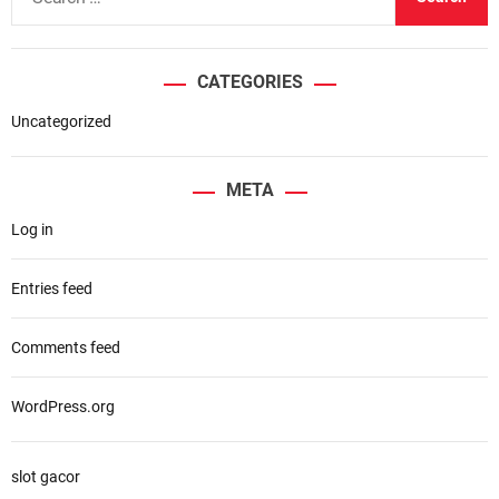
e
a
r
CATEGORIES
c
h
Uncategorized
f
o
META
r
Log in
:
Entries feed
Comments feed
WordPress.org
slot gacor