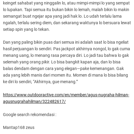
keinget sahabat yang ninggalin lo, atau mimpi-mimpi lo yang sempat
lo lupakan. Tapi semua itu bukan bikin lo lemah, malah bikin lo makin
semangat buat ngejar apa yang jadi hak lo. Lo udah terlalu lama
ngalah, terlalu sering diem, dan sekarang waktunya lo bersuara lewat
setiap spin yang lo tekan.
Dan yang paling bikin puas dari semua ini adalah saat lo bisa ngeliat
hasil perjuangan lo sendiri. Pas jackpot akhirnya nongol, lo gak cuma
menang uang, lo menang rasa percaya diri. Lo jadi tau bahwa lo gak
selemah yang orang pikir. Lo bisa bangkit kapan aja, dan lo bisa
balas dendam dengan cara yang elegan—pake kemenangan. Gak
ada yang lebih manis dari momen itu. Momen di mana lo bisa bilang
ke diri lo sendiri, “Akhirnya, gue menang.”
https://www.outdooractive.com/en/member/agus-nugraha-hilman-
agusnugrahahilman/322482617/
Google search rekomendasi :
Mantap168 zeus