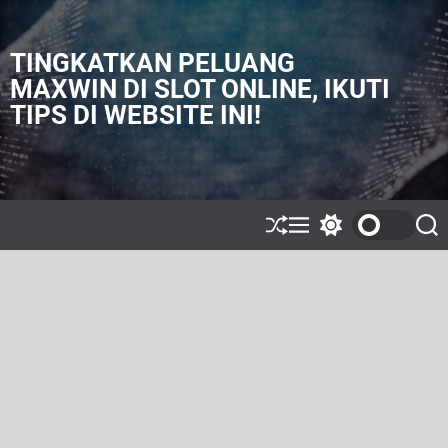
S
k
i
TINGKATKAN PELUANG
p
MAXWIN DI SLOT ONLINE, IKUTI
t
TIPS DI WEBSITE INI!
o
c
o
n
t
e
S
M
S
S
h
e
w
e
n
u
n
i
a
t
ff
u
t
r
l
c
c
e
h
h
c
o
l
o
r
m
o