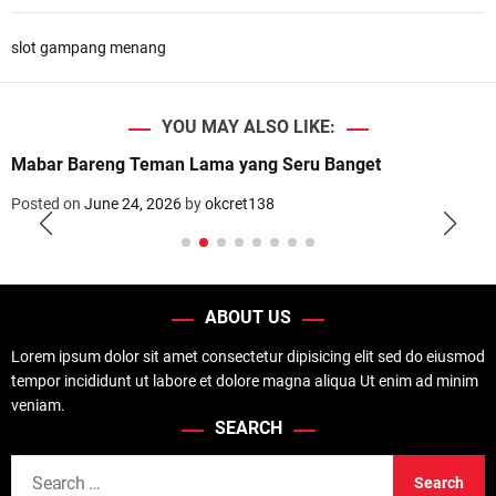
slot gampang menang
YOU MAY ALSO LIKE:
Mabar Bareng Teman Lama yang Seru Banget
Posted on
June 24, 2026
by
okcret138
ABOUT US
Lorem ipsum dolor sit amet consectetur dipisicing elit sed do eiusmod
tempor incididunt ut labore et dolore magna aliqua Ut enim ad minim
veniam.
SEARCH
S
e