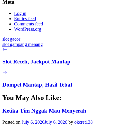
Meta
Log in
Entries feed
Comments feed
WordPress.org
slot gacor
slot gampang menang
Slot Receh, Jackpot Mantap
Dompet Mantap, Hasil Tebal
You May Also Like:
Ketika Tim Nggak Mau Menyerah
Posted on
July 6, 2026
July 6, 2026
by
okcret138