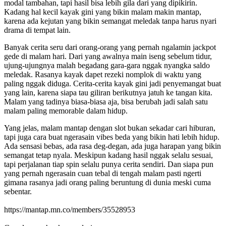
modal tambahan, tapi hasil bisa lebih gila dari yang dipikirin.
Kadang hal kecil kayak gini yang bikin malam makin mantap,
karena ada kejutan yang bikin semangat meledak tanpa harus nyari
drama di tempat lain.
Banyak cerita seru dari orang-orang yang pernah ngalamin jackpot
gede di malam hari. Dari yang awalnya main iseng sebelum tidur,
ujung-ujungnya malah begadang gara-gara nggak nyangka saldo
meledak. Rasanya kayak dapet rezeki nomplok di waktu yang
paling nggak diduga. Cerita-cerita kayak gini jadi penyemangat buat
yang lain, karena siapa tau giliran berikutnya jatuh ke tangan kita.
Malam yang tadinya biasa-biasa aja, bisa berubah jadi salah satu
malam paling memorable dalam hidup.
Yang jelas, malam mantap dengan slot bukan sekadar cari hiburan,
tapi juga cara buat ngerasain vibes beda yang bikin hati lebih hidup.
Ada sensasi bebas, ada rasa deg-degan, ada juga harapan yang bikin
semangat tetap nyala. Meskipun kadang hasil nggak selalu sesuai,
tapi perjalanan tiap spin selalu punya cerita sendiri. Dan siapa pun
yang pernah ngerasain cuan tebal di tengah malam pasti ngerti
gimana rasanya jadi orang paling beruntung di dunia meski cuma
sebentar.
https://mantap.mn.co/members/35528953