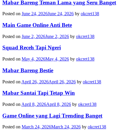
Mabar Bareng Teman Lama yang Seru Banget
Posted on
June 24, 2026
June 24, 2026
by
okcret138
Main Game Online Anti Bete
Posted on
June 2, 2026
June 2, 2026
by
okcret138
Squad Receh Tapi Ngeri
Posted on
May 4, 2026
May 4, 2026
by
okcret138
Mabar Bareng Bestie
Posted on
April 26, 2026
April 26, 2026
by
okcret138
Mabar Santai Tapi Tetap Win
Posted on
April 8, 2026
April 8, 2026
by
okcret138
Game Online yang Lagi Trending Banget
Posted on
March 24, 2026
March 24, 2026
by
okcret138