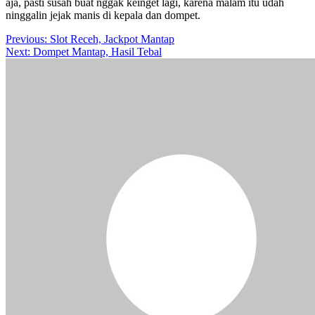
aja, pasti susah buat nggak keinget lagi, karena malam itu udah
ninggalin jejak manis di kepala dan dompet.
Post
Previous:
Slot Receh, Jackpot Mantap
Next:
Dompet Mantap, Hasil Tebal
navigation