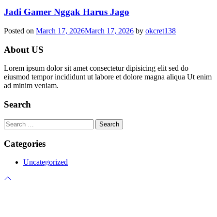
Jadi Gamer Nggak Harus Jago
Posted on
March 17, 2026
March 17, 2026
by
okcret138
About US
Lorem ipsum dolor sit amet consectetur dipisicing elit sed do
eiusmod tempor incididunt ut labore et dolore magna aliqua Ut enim
ad minim veniam.
Search
Search
for:
Categories
Uncategorized
Scroll
to
top