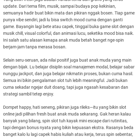
update. Dari tema film, musik, sampai budaya pop kekinian,
semuanya hadir buat bikin mata dan pikiran nggak bosen. Tiap game
punya vibe sendiri, jadi lu bisa switch mood cuma dengan ganti
game. Bayangin lagi bete atau capek, tinggal buka game slot dengan
musik chill, visual colorful, dan animasi lucu, seketika mood bisa naik.
Ini salah satu alasan kenapa anak muda betah banget nge-spin
berjam-jam tanpa merasa bosan.
Selain seru-seruan, ada nilai positif juga buat anak muda yang main
dengan bijak. Lu belajar disiplin soal manajemen modal, belajar sabar
nunggu jackpot, dan juga belajar nikmatin proses, bukan cuma hasil.
Semua ini bikin pengalaman slot tuh lebih meaningful. Jadi bukan
cuma sekadar ngejar duit doang, tapi juga ngasah kesabaran dan
strategi sambil tetep enjoy.
Dompet happy, hati seneng, pikiran juga rileks—itu yang bikin slot
online jadi pilihan fresh buat anak muda sekarang. Gak heran kalau
banyak yang bilang, spin slot tuh kayak mini escape dari rutinitas,
tapi dengan bonus nyata yang bikin kepuasan ekstra. Rasanya beda
banget kalo lu lagi capek habis kuliah atau kerja, terus spin sebentar,