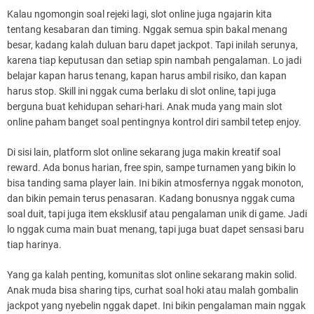
Kalau ngomongin soal rejeki lagi, slot online juga ngajarin kita
tentang kesabaran dan timing. Nggak semua spin bakal menang
besar, kadang kalah duluan baru dapet jackpot. Tapi inilah serunya,
karena tiap keputusan dan setiap spin nambah pengalaman. Lo jadi
belajar kapan harus tenang, kapan harus ambil risiko, dan kapan
harus stop. Skill ini nggak cuma berlaku di slot online, tapi juga
berguna buat kehidupan sehari-hari. Anak muda yang main slot
online paham banget soal pentingnya kontrol diri sambil tetep enjoy.
Di sisi lain, platform slot online sekarang juga makin kreatif soal
reward. Ada bonus harian, free spin, sampe turnamen yang bikin lo
bisa tanding sama player lain. Ini bikin atmosfernya nggak monoton,
dan bikin pemain terus penasaran. Kadang bonusnya nggak cuma
soal duit, tapi juga item eksklusif atau pengalaman unik di game. Jadi
lo nggak cuma main buat menang, tapi juga buat dapet sensasi baru
tiap harinya.
Yang ga kalah penting, komunitas slot online sekarang makin solid.
Anak muda bisa sharing tips, curhat soal hoki atau malah gombalin
jackpot yang nyebelin nggak dapet. Ini bikin pengalaman main nggak