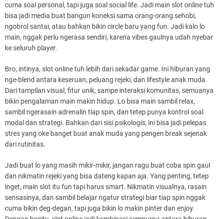
cuma soal personal, tapi juga soal social life. Jadi main slot online tuh
bisa jadi media buat bangun koneksi sama orang-orang sehobi,
ngobrol santai, atau bahkan bikin circle baru yang fun. Jadi kalo lo
main, nggak perlu ngerasa sendiri, karena vibes gaulnya udah nyebar
ke seluruh player.
Bro, intinya, slot online tuh lebih dari sekadar game. Ini hiburan yang
nge-blend antara keseruan, peluang rejeki, dan lifestyle anak muda.
Dari tampilan visual, fitur unik, sampe interaksi komunitas, semuanya
bikin pengalaman main makin hidup. Lo bisa main sambil relax,
sambil ngerasain adrenalin tiap spin, dan tetep punya kontrol soal
modal dan strategi. Bahkan dari sisi psikologis, ini bisa jadi pelepas
stres yang oke banget buat anak muda yang pengen break sejenak
dari rutinitas.
Jadi buat lo yang masih mikir-mikir, jangan ragu buat coba spin gaul
dan nikmatin rejeki yang bisa dateng kapan aja. Yang penting, tetep
inget, main slot itu fun tapi harus smart. Nikmatin visualnya, rasain
sensasinya, dan sambil belajar ngatur strategi biar tiap spin nggak
cuma bikin deg-degan, tapi juga bikin lo makin pinter dan enjoy.