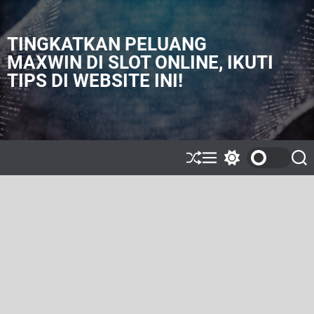
S
k
i
TINGKATKAN PELUANG
p
MAXWIN DI SLOT ONLINE, IKUTI
t
TIPS DI WEBSITE INI!
o
c
o
n
t
e
S
M
S
S
h
e
w
e
n
u
n
i
a
t
ff
u
t
r
l
c
c
e
h
h
c
o
l
o
r
m
o