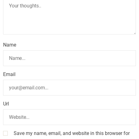
Name
Email
Url
Save my name, email, and website in this browser for