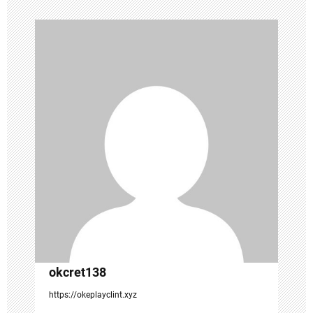
n
a
v
i
g
a
t
i
o
n
okcret138
https://okeplayclint.xyz