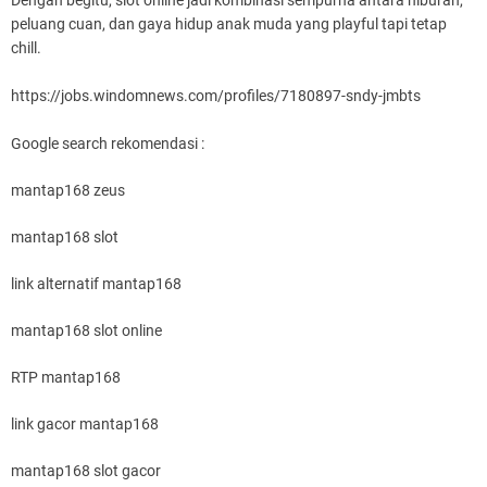
Dengan begitu, slot online jadi kombinasi sempurna antara hiburan,
peluang cuan, dan gaya hidup anak muda yang playful tapi tetap
chill.
https://jobs.windomnews.com/profiles/7180897-sndy-jmbts
Google search rekomendasi :
mantap168 zeus
mantap168 slot
link alternatif mantap168
mantap168 slot online
RTP mantap168
link gacor mantap168
mantap168 slot gacor