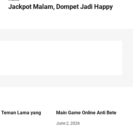
Jackpot Malam, Dompet Jadi Happy
 Teman Lama yang
Main Game Online Anti Bete
June 2, 2026