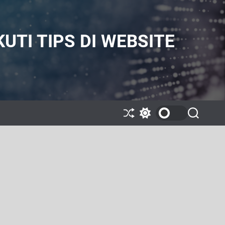
UTI TIPS DI WEBSITE
S
S
S
h
w
e
u
i
a
ff
t
r
l
c
c
e
h
h
c
o
l
o
r
m
o