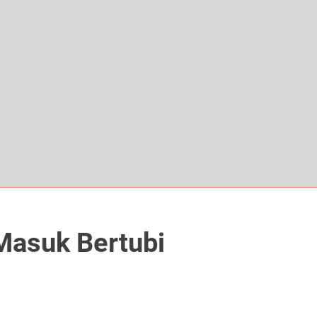
 Masuk Bertubi