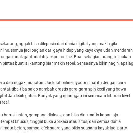
arang, nggak bisa dilepasin dari dunia digital yang makin gila
nline, semua jadi bagian dari gaya hidup yang kayaknya udah mendarah
rongan anak gaul adalah jackpot online. Buat sebagian orang, ini bukan
 pintas buat isi kantong biar makin tebel. Sensasinya bikin nagih, apalag
seru dan nggak monoton. Jackpot online nyodorin hal itu dengan cara
santai, tiba-tiba saldo nambah drastis gara-gara spin kecil yang bawa
igital dan lebih gahar. Banyak yang nganggap ini semacam hiburan level
 real.
u harus instan, gampang diakses, dan bisa dinikmatin kapan aja.
e tempat khusus, tinggal buka aplikasi atau situs, dan semua dunia
n mata betah, sampai efek suara yang bikin suasana kayak lagi party,