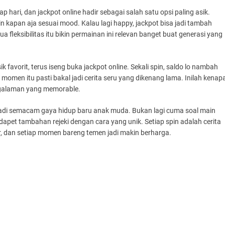
hari, dan jackpot online hadir sebagai salah satu opsi paling asik.
n kapan aja sesuai mood. Kalau lagi happy, jackpot bisa jadi tambah
ua fleksibilitas itu bikin permainan ini relevan banget buat generasi yang
favorit, terus iseng buka jackpot online. Sekali spin, saldo lo nambah
omen itu pasti bakal jadi cerita seru yang dikenang lama. Inilah kenap
engalaman yang memorable.
 jadi semacam gaya hidup baru anak muda. Bukan lagi cuma soal main
apet tambahan rejeki dengan cara yang unik. Setiap spin adalah cerita
r, dan setiap momen bareng temen jadi makin berharga.