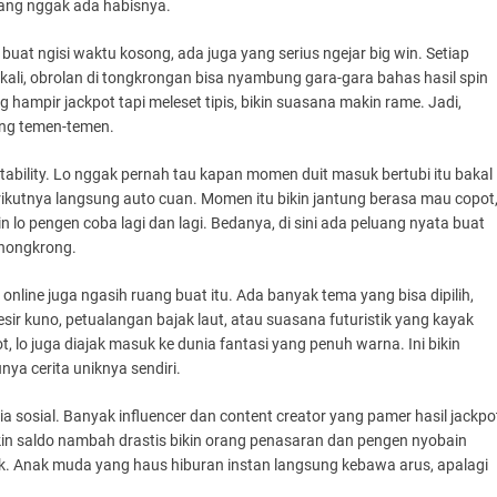
yang nggak ada habisnya.
buat ngisi waktu kosong, ada juga yang serius ngejar big win. Setiap
gkali, obrolan di tongkrongan bisa nyambung gara-gara bahas hasil spin
ampir jackpot tapi meleset tipis, bikin suasana makin rame. Jadi,
reng temen-temen.
ctability. Lo nggak pernah tau kapan momen duit masuk bertubi itu bakal
n berikutnya langsung auto cuan. Momen itu bikin jantung berasa mau copot
kin lo pengen coba lagi dan lagi. Bedanya, di sini ada peluang nyata buat
 nongkrong.
online juga ngasih ruang buat itu. Ada banyak tema yang bisa dipilih,
sir kuno, petualangan bajak laut, atau suasana futuristik yang kayak
pot, lo juga diajak masuk ke dunia fantasi yang penuh warna. Ini bikin
ya cerita uniknya sendiri.
ia sosial. Banyak influencer dan content creator yang pamer hasil jackpo
kin saldo nambah drastis bikin orang penasaran dan pengen nyobain
ak. Anak muda yang haus hiburan instan langsung kebawa arus, apalagi