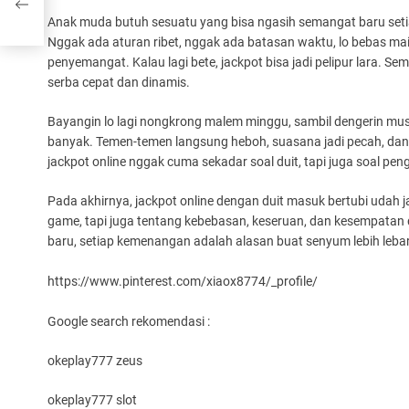
Anak muda butuh sesuatu yang bisa ngasih semangat baru setiap 
Nggak ada aturan ribet, nggak ada batasan waktu, lo bebas mai
penyemangat. Kalau lagi bete, jackpot bisa jadi pelipur lara. Sem
serba cepat dan dinamis.
Bayangin lo lagi nongkrong malem minggu, sambil dengerin musik 
banyak. Temen-temen langsung heboh, suasana jadi pecah, dan m
jackpot online nggak cuma sekadar soal duit, tapi juga soal p
Pada akhirnya, jackpot online dengan duit masuk bertubi udah
game, tapi juga tentang kebebasan, keseruan, dan kesempatan d
baru, setiap kemenangan adalah alasan buat senyum lebih leba
https://www.pinterest.com/xiaox8774/_profile/
Google search rekomendasi :
okeplay777 zeus
okeplay777 slot