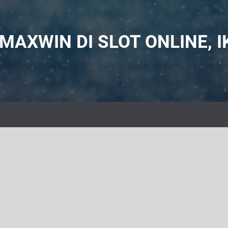
AXWIN DI SLOT ONLINE, IK