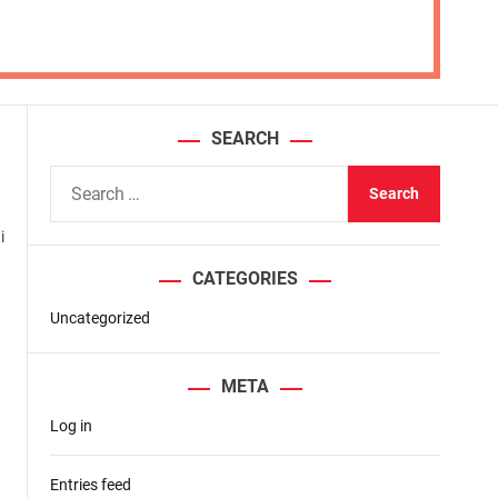
SEARCH
S
e
a
i
r
CATEGORIES
c
h
Uncategorized
f
o
META
r
Log in
:
Entries feed