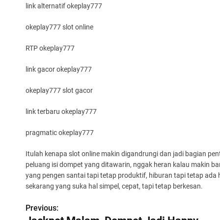
link alternatif okeplay777
okeplay777 slot online
RTP okeplay777
link gacor okeplay777
okeplay777 slot gacor
link terbaru okeplay777
pragmatic okeplay777
Itulah kenapa slot online makin digandrungi dan jadi bagian pent
peluang isi dompet yang ditawarin, nggak heran kalau makin ban
yang pengen santai tapi tetap produktif, hiburan tapi tetap ada 
sekarang yang suka hal simpel, cepat, tapi tetap berkesan.
Previous:
P