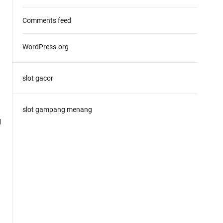
Comments feed
WordPress.org
slot gacor
slot gampang menang
l