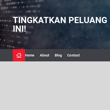
S
k
i
TINGKATKAN PELUANG M
p
t
INI!
o
c
o
n
t
Home
About
Blog
Contact
e
n
t