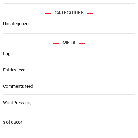
a
r
CATEGORIES
c
h
Uncategorized
f
o
META
r
Log in
:
Entries feed
Comments feed
WordPress.org
slot gacor