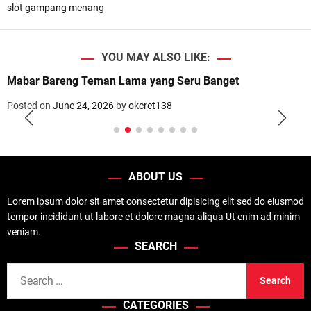
slot gampang menang
YOU MAY ALSO LIKE:
Mabar Bareng Teman Lama yang Seru Banget
Posted on
June 24, 2026
by
okcret138
ABOUT US
Lorem ipsum dolor sit amet consectetur dipisicing elit sed do eiusmod
tempor incididunt ut labore et dolore magna aliqua Ut enim ad minim
veniam.
SEARCH
S
e
CATEGORIES
a