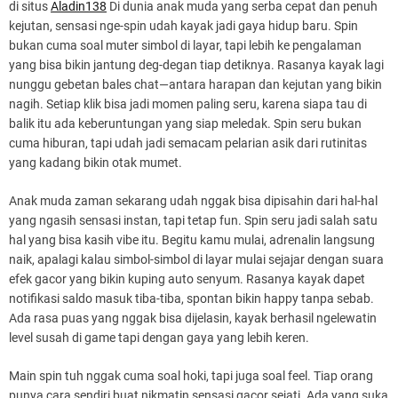
di situs
Aladin138
Di dunia anak muda yang serba cepat dan penuh
kejutan, sensasi nge-spin udah kayak jadi gaya hidup baru. Spin
bukan cuma soal muter simbol di layar, tapi lebih ke pengalaman
yang bisa bikin jantung deg-degan tiap detiknya. Rasanya kayak lagi
nunggu gebetan bales chat—antara harapan dan kejutan yang bikin
nagih. Setiap klik bisa jadi momen paling seru, karena siapa tau di
balik itu ada keberuntungan yang siap meledak. Spin seru bukan
cuma hiburan, tapi udah jadi semacam pelarian asik dari rutinitas
yang kadang bikin otak mumet.
Anak muda zaman sekarang udah nggak bisa dipisahin dari hal-hal
yang ngasih sensasi instan, tapi tetap fun. Spin seru jadi salah satu
hal yang bisa kasih vibe itu. Begitu kamu mulai, adrenalin langsung
naik, apalagi kalau simbol-simbol di layar mulai sejajar dengan suara
efek gacor yang bikin kuping auto senyum. Rasanya kayak dapet
notifikasi saldo masuk tiba-tiba, spontan bikin happy tanpa sebab.
Ada rasa puas yang nggak bisa dijelasin, kayak berhasil ngelewatin
level susah di game tapi dengan gaya yang lebih keren.
Main spin tuh nggak cuma soal hoki, tapi juga soal feel. Tiap orang
punya cara sendiri buat nikmatin sensasi gacor sejati. Ada yang suka