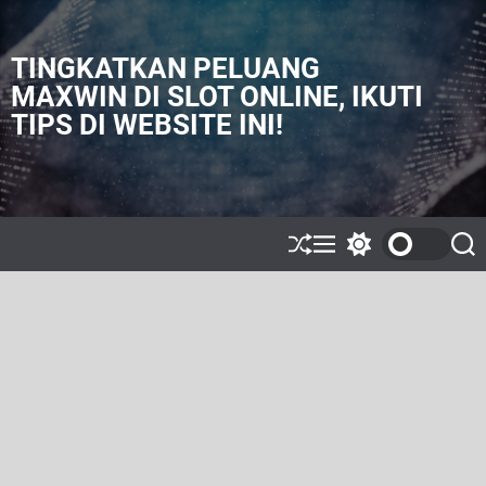
S
k
i
TINGKATKAN PELUANG
p
MAXWIN DI SLOT ONLINE, IKUTI
t
TIPS DI WEBSITE INI!
o
c
o
n
t
e
S
M
S
S
h
e
w
e
n
u
n
i
a
t
ff
u
t
r
l
c
c
e
h
h
c
o
l
o
r
m
o