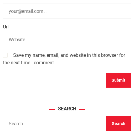
Url
Save my name, email, and website in this browser for
the next time I comment.
SEARCH
S
e