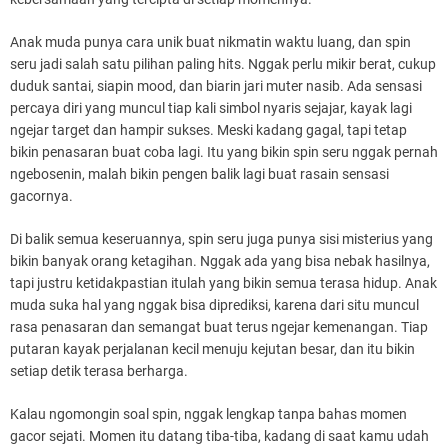
Anak muda punya cara unik buat nikmatin waktu luang, dan spin
seru jadi salah satu pilihan paling hits. Nggak perlu mikir berat, cukup
duduk santai, siapin mood, dan biarin jari muter nasib. Ada sensasi
percaya diri yang muncul tiap kali simbol nyaris sejajar, kayak lagi
ngejar target dan hampir sukses. Meski kadang gagal, tapi tetap
bikin penasaran buat coba lagi. Itu yang bikin spin seru nggak pernah
ngebosenin, malah bikin pengen balik lagi buat rasain sensasi
gacornya.
Di balik semua keseruannya, spin seru juga punya sisi misterius yang
bikin banyak orang ketagihan. Nggak ada yang bisa nebak hasilnya,
tapi justru ketidakpastian itulah yang bikin semua terasa hidup. Anak
muda suka hal yang nggak bisa diprediksi, karena dari situ muncul
rasa penasaran dan semangat buat terus ngejar kemenangan. Tiap
putaran kayak perjalanan kecil menuju kejutan besar, dan itu bikin
setiap detik terasa berharga.
Kalau ngomongin soal spin, nggak lengkap tanpa bahas momen
gacor sejati. Momen itu datang tiba-tiba, kadang di saat kamu udah