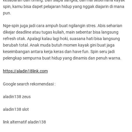
kesabaran dan timing. Dan siapa sangka, dari hal sederhana kayak
spin, kamu bisa dapet pelajaran hidup yang nggak diajarin di mana
pun.
Nge-spin juga jadi cara ampuh buat ngilangin stres. Abis seharian
dikejar deadline atau tugas kuliah, main sebentar bisa langsung
refresh otak. Apalagi kalau lagi hoki, suasana hati bisa langsung
berubah total. Anak muda butuh momen kayak gini buat jaga
keseimbangan antara kerja keras dan have fun. Spin seru jadi
pelengkap sempurna buat hidup yang dinamis dan penuh warna.
https://aladin18link.com
Google search rekomendasi :
aladin138 zeus
aladin138 slot
link alternatif aladin138