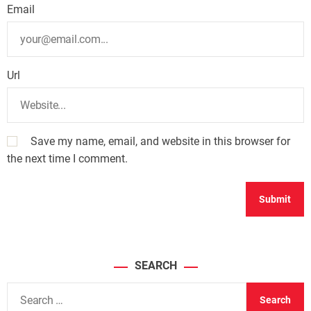
Email
Url
Save my name, email, and website in this browser for
the next time I comment.
SEARCH
S
e