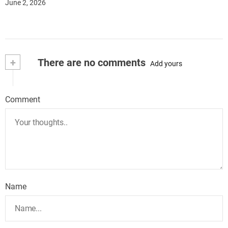
June 2, 2026
+
There are no comments
Add yours
Comment
Name