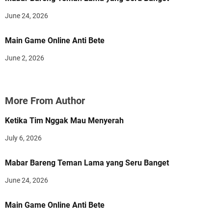
June 24, 2026
Main Game Online Anti Bete
June 2, 2026
More From Author
Ketika Tim Nggak Mau Menyerah
July 6, 2026
Mabar Bareng Teman Lama yang Seru Banget
June 24, 2026
Main Game Online Anti Bete