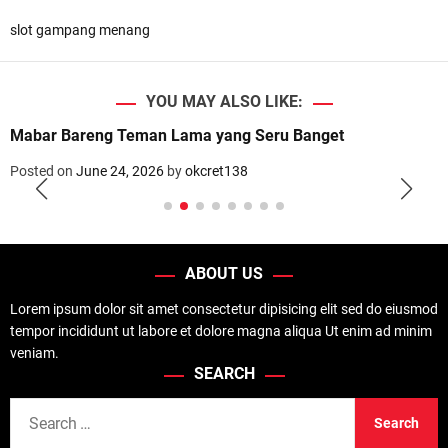
slot gampang menang
YOU MAY ALSO LIKE:
Mabar Bareng Teman Lama yang Seru Banget
Posted on
June 24, 2026
by
okcret138
ABOUT US
Lorem ipsum dolor sit amet consectetur dipisicing elit sed do eiusmod
tempor incididunt ut labore et dolore magna aliqua Ut enim ad minim
veniam.
SEARCH
S
e