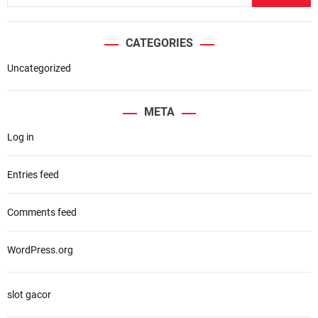
a
r
CATEGORIES
c
h
Uncategorized
f
o
META
r
Log in
:
Entries feed
Comments feed
WordPress.org
slot gacor