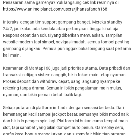
Penasaran sama gamenya? Yuk langsung cek link resminya di:
https://www.anime-planet.com/users/jihansafanah168
Interaksi dengan tim support gampang banget. Mereka standby
24/7, jadi kalau ada kendala atau pertanyaan, tinggal chat aja.
Respons cepat dan solusi yang diberikan memuaskan. Tampilan
website modern tapi simpel, navigasi mudah, semua tombol penting
gampang dijangkau. Pemula pun nggak bakal bingung saat pertama
kali main.
Keamanan di Mantap168 juga jadi prioritas utama. Data pribadi dan
transaksi lo dijaga sistem canggih, bikin fokus main tetap nyaman.
Proses deposit dan withdraw cepat, uang langsung nyampe ke
rekening tanpa drama. Semua ini bikin pengalaman main mulus,
nyaman, dan bikin pemain betah balik lagi.
Setiap putaran di platform ini hadir dengan sensasi berbeda. Dari
kemenangan kecil sampai jackpot besar, semuanya bikin mood naik
dan bikin lo pengen spin lagi. Platform ini bukan cuma tempat main
slot, tapi sahabat yang bikin dompet auto penuh. Gameplay seru,
grafis kece, bonus menggiurkan, dan sistem fair bikin tiap putaran