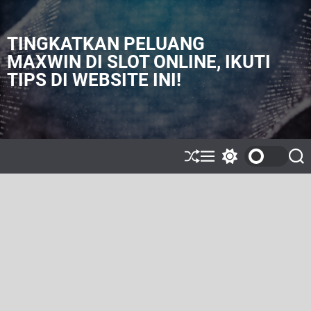
S
k
i
TINGKATKAN PELUANG
p
MAXWIN DI SLOT ONLINE, IKUTI
t
TIPS DI WEBSITE INI!
o
c
o
n
t
e
S
M
S
S
h
e
w
e
n
u
n
i
a
t
ff
u
t
r
l
c
c
e
h
h
c
o
l
o
r
m
o