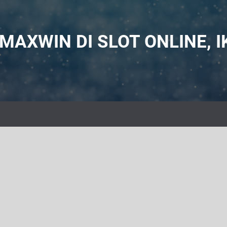
AXWIN DI SLOT ONLINE, IK