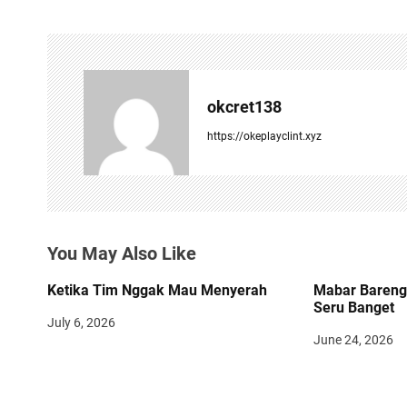
t
n
a
okcret138
v
https://okeplayclint.xyz
i
g
a
You May Also Like
t
Ketika Tim Nggak Mau Menyerah
Mabar Bareng
i
Seru Banget
July 6, 2026
o
June 24, 2026
n