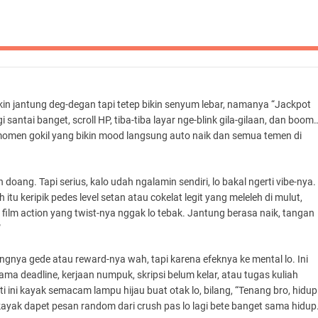
kin jantung deg-degan tapi tetep bikin senyum lebar, namanya “Jackpot
santai banget, scroll HP, tiba-tiba layar nge-blink gila-gilaan, dan boom
 momen gokil yang bikin mood langsung auto naik dan semua temen di
oang. Tapi serius, kalo udah ngalamin sendiri, lo bakal ngerti vibe-nya.
 itu keripik pedes level setan atau cokelat legit yang meleleh di mulut,
 film action yang twist-nya nggak lo tebak. Jantung berasa naik, tangan
”
angnya gede atau reward-nya wah, tapi karena efeknya ke mental lo. Ini
a deadline, kerjaan numpuk, skripsi belum kelar, atau tugas kuliah
i ini kayak semacam lampu hijau buat otak lo, bilang, “Tenang bro, hidup
kayak dapet pesan random dari crush pas lo lagi bete banget sama hidup