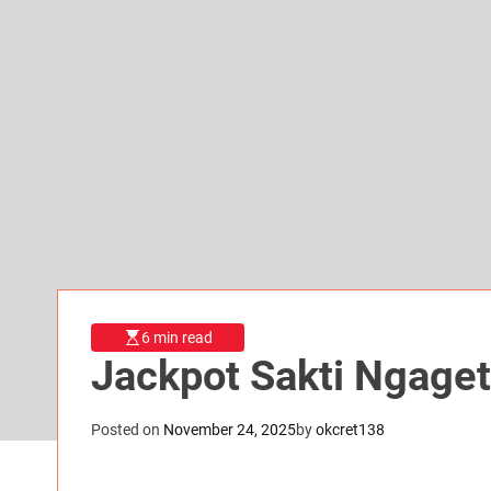
6 min read
Jackpot Sakti Ngaget
Posted on
November 24, 2025
by
okcret138