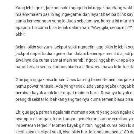
Yang lebih gokil, jackpot sakti ngagetin ini nggak pandang wakt
malem-malem pas lo lagi nge-game, dan layar tiba-tiba blink ka
sama kemenangan yang lo duga sebelumnya, karena ini murni rand
apapun. Lo cuma bisa teriak dalam hati, “Woy, gila, serius nih?
akhir.
Selain bikin senyum, jackpot sakti ngagetin juga bikin lo lebih p
jackpot dapet hadiah gede, dan dalam beberapa menit dia jadi p
awalnya dia cuma santai main sambil ngopi, nggak mikir apa-ap
harus terlalu serius, kadang biarin aja flow-nya bawa lo ke kejut
Gue juga nggak bisa lupain vibes bareng temen-temen pas jack
nemu power rahasia. Ada yang teriak, ada yang ngakak nggak ka
berbinar kayak anak kecil dapat mainan baru. Rasanya kayak d
orang di sekitar lo, bahkan yang tadinya cuma temen biasa bisa 
Eh, gue juga pernah ngalamin momen absurd yang bikin ngakak.
nyampur di tangan, terus tangan gemeteran sampe cemilannya j
ini beneran terjadi!” Momen kayak gini tuh, nggak cuma bikin lo s
kecil, kayak jackpot sakti, bisa bikin hari lo langsung beda 180 de