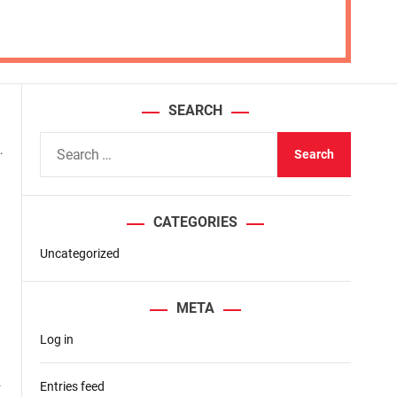
SEARCH
S
…
e
a
r
CATEGORIES
c
h
Uncategorized
f
o
META
r
Log in
:
.
Entries feed