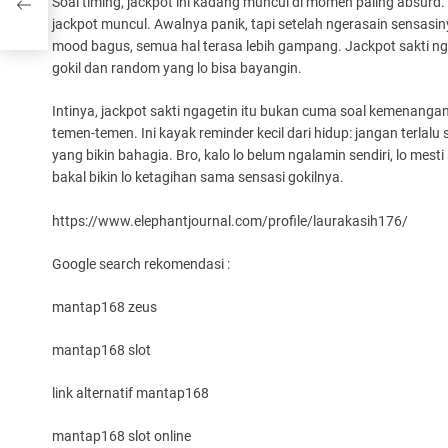
Soal timing, jackpot ini kadang muncul di momen paling absurd. G
jackpot muncul. Awalnya panik, tapi setelah ngerasain sensasiny
mood bagus, semua hal terasa lebih gampang. Jackpot sakti ngag
gokil dan random yang lo bisa bayangin.
Intinya, jackpot sakti ngagetin itu bukan cuma soal kemenangan m
temen-temen. Ini kayak reminder kecil dari hidup: jangan terlal
yang bikin bahagia. Bro, kalo lo belum ngalamin sendiri, lo mest
bakal bikin lo ketagihan sama sensasi gokilnya.
https://www.elephantjournal.com/profile/laurakasih176/
Google search rekomendasi :
mantap168 zeus
mantap168 slot
link alternatif mantap168
mantap168 slot online