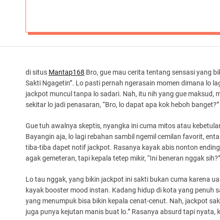
di situs
Mantap168
Bro, gue mau cerita tentang sensasi yang bi
Sakti Ngagetin”. Lo pasti pernah ngerasain momen dimana lo lagi 
jackpot muncul tanpa lo sadari. Nah, itu nih yang gue maksud,
sekitar lo jadi penasaran, “Bro, lo dapat apa kok heboh banget?”
Gue tuh awalnya skeptis, nyangka ini cuma mitos atau kebetulan d
Bayangin aja, lo lagi rebahan sambil ngemil cemilan favorit, entah
tiba-tiba dapet notif jackpot. Rasanya kayak abis nonton ending
agak gemeteran, tapi kepala tetep mikir, “Ini beneran nggak sih?
Lo tau nggak, yang bikin jackpot ini sakti bukan cuma karena u
kayak booster mood instan. Kadang hidup di kota yang penuh sam
yang menumpuk bisa bikin kepala cenat-cenut. Nah, jackpot sakt
juga punya kejutan manis buat lo.” Rasanya absurd tapi nyata, 