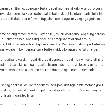
abaran dan timing. Lo nggak bakal dapet momen ini kalo lo terburu-buru
snya, dan percaya kalo suatu saat lo bakal dapet kejutan manis. Ini mirip
s chill dulu, biarin flow hidup jalan, nanti kejutan yang ngagetin itu
ame bareng temen-temen. Layar blink, musik dari game langsung berasa
ala. Temen-temen langsung ngeluarin emoji kaget di chat group,
di film komedi action, tapi versi real life. Dan yang paling gokil, efekny
 ke depan. Lo ngerasa kaya battery hidup lo langsung full charge.
ang atau reward. Ini soal vibe, soal perasaan, soal momen yang bikin lo
 random, bisa bikin semua masalah hilang sebentar, bikin lo senyum tanpa
 temen. Bahkan kalo lo cuma share cerita doang, temen-temen bakal
 Gue sering ngerasa ide-ide random muncul pas abis ngalamin momen gokil
n ngakak, bahkan ide buat ngejalanin hidup lebih santai. Rasanya kayak
i lebih ringan, lebih fun.