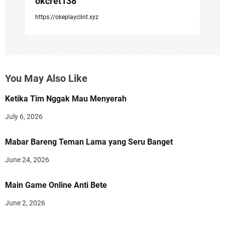
okcret138
https://okeplayclint.xyz
You May Also Like
Ketika Tim Nggak Mau Menyerah
July 6, 2026
Mabar Bareng Teman Lama yang Seru Banget
June 24, 2026
Main Game Online Anti Bete
June 2, 2026