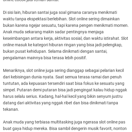
Di sisi lain, hiburan santai juga soal gimana caranya menikmati
waktu tanpa ekspektasi berlebihan. Slot online sering dimainkan
bukan karena ngejar sesuatu, tapi karena pengen menikmati momen.
Anak muda sekarang makin sadar pentingnya menjaga
keseimbangan antara kerja, aktivitas sosial, dan waktu istirahat. Slot
online masuk ke kategori hiburan ringan yang bisa jadi pelengkap,
bukan pusat kehidupan. Selama dinikmati dengan santai,
pengalaman mainnya bisa terasa lebih positif.
Menariknya, slot online juga sering dianggap sebagai pelarian kecil
dari kebisingan dunia nyata. Saat semua terasa ramai dan penuh
tuntutan, ada kepuasan tersendiri saat bisa fokus ke sesuatu yang
simpel. Putaran demi putaran bisa jadi pengingat kalau hidup nggak
harus selalu serius. Kadang, hal-hal kecil yang bikin senyum justru
datang dari aktivitas yang nggak ribet dan bisa dinikmati tanpa
tekanan.
Anak muda yang terbiasa multitasking juga ngerasa slot online pas
buat gaya hidup mereka. Bisa sambil dengerin musik favorit, nonton