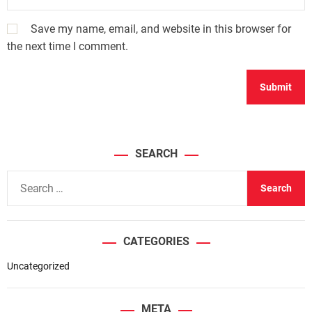
Save my name, email, and website in this browser for
the next time I comment.
SEARCH
S
e
a
r
CATEGORIES
c
h
Uncategorized
f
o
META