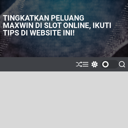
S
k
i
TINGKATKAN PELUANG
p
MAXWIN DI SLOT ONLINE, IKUTI
t
TIPS DI WEBSITE INI!
o
c
o
n
t
e
S
M
S
S
h
e
w
e
n
u
n
i
a
t
ff
u
t
r
l
c
c
e
h
h
c
o
l
o
r
m
o