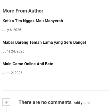
More From Author
Ketika Tim Nggak Mau Menyerah
July 6, 2026
Mabar Bareng Teman Lama yang Seru Banget
June 24, 2026
Main Game Online Anti Bete
June 2, 2026
+
There are no comments
Add yours