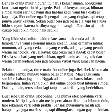
Banyak orang mikir hiburan itu harus keluar rumah, nongkrong
lama, atau ngeluarin biaya gede. Padahal kenyataannya, hiburan
simpel justru sering datang dari hal-hal kecil yang bisa diakses
kapan aja. Slot online ngasih pengalaman yang ringkas tapi tetap
punya unsur kejutan. Sekali putar bisa jadi biasa aja, tapi bisa juga
bikin senyum karena hasilnya nggak disangka. Dari situ aja udah
cukup buat bikin mood naik sedikit.
Yang bikin slot online makin relate sama anak muda adalah
tampilannya yang sekarang makin kreatif. Tema-temanya nggak
monoton, ada yang ceria, ada yang estetik, ada juga yang penuh
warna mencolok. Visual kayak gitu bikin mata nggak cepat bosen.
Di sela-sela hari yang melelahkan, ngeliat animasi bergerak dan
warna cerah kadang bisa jadi hiburan visual yang lumayan ngena.
Selain tampilannya, ritme main slot online juga fleksibel. Mau main
sebentar sambil nunggu temen bales chat bisa. Mau agak lama
sambil rebahan juga oke. Nggak ada tuntutan harus fokus penuh
berjam-jam. Inilah yang bikin slot online cocok buat hiburan simpel.
Datang, main, terus cabut lagi tanpa rasa terikat yang berlebihan.
Buat sebagian orang, slot online juga punya efek nostalgia versi
modern. Mirip kayak main mesin permainan di tempat hiburan dulu,
tapi sekarang versi lebih praktis. Sensasi putarannya masih ada,
harapannya juga masih sama, tapi dibungkus dengan gaya kekinian.