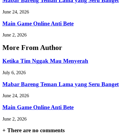
Mabar Bareng Teman Lama yang Seru Banget
June 24, 2026
Main Game Online Anti Bete
June 2, 2026
More From Author
Ketika Tim Nggak Mau Menyerah
July 6, 2026
Mabar Bareng Teman Lama yang Seru Banget
June 24, 2026
Main Game Online Anti Bete
June 2, 2026
+
There are no comments