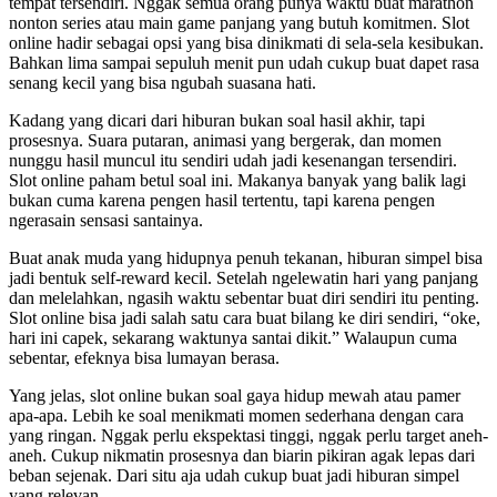
tempat tersendiri. Nggak semua orang punya waktu buat marathon
nonton series atau main game panjang yang butuh komitmen. Slot
online hadir sebagai opsi yang bisa dinikmati di sela-sela kesibukan.
Bahkan lima sampai sepuluh menit pun udah cukup buat dapet rasa
senang kecil yang bisa ngubah suasana hati.
Kadang yang dicari dari hiburan bukan soal hasil akhir, tapi
prosesnya. Suara putaran, animasi yang bergerak, dan momen
nunggu hasil muncul itu sendiri udah jadi kesenangan tersendiri.
Slot online paham betul soal ini. Makanya banyak yang balik lagi
bukan cuma karena pengen hasil tertentu, tapi karena pengen
ngerasain sensasi santainya.
Buat anak muda yang hidupnya penuh tekanan, hiburan simpel bisa
jadi bentuk self-reward kecil. Setelah ngelewatin hari yang panjang
dan melelahkan, ngasih waktu sebentar buat diri sendiri itu penting.
Slot online bisa jadi salah satu cara buat bilang ke diri sendiri, “oke,
hari ini capek, sekarang waktunya santai dikit.” Walaupun cuma
sebentar, efeknya bisa lumayan berasa.
Yang jelas, slot online bukan soal gaya hidup mewah atau pamer
apa-apa. Lebih ke soal menikmati momen sederhana dengan cara
yang ringan. Nggak perlu ekspektasi tinggi, nggak perlu target aneh-
aneh. Cukup nikmatin prosesnya dan biarin pikiran agak lepas dari
beban sejenak. Dari situ aja udah cukup buat jadi hiburan simpel
yang relevan.