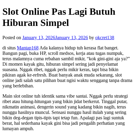
Slot Online Pas Lagi Butuh
Hiburan Simpel
Posted on
January 13, 2026
January 13, 2026
by
okcret138
di situs
Mantap168
Ada kalanya hidup tuh kerasa flat banget.
Bangun pagi, buka HP, scroll medsos, kerja atau tugas numpuk,
terus malamnya cuma rebahan sambil mikir, “kok gini-gini aja ya?”
Di momen kayak gitu, hiburan simpel sering jadi penyelamat
suasana. Nggak ribet, nggak perlu mikir keras, tapi bisa bikin
pikiran agak ke-refresh. Buat banyak anak muda sekarang, slot
online jadi salah satu pilihan buat ngisi waktu senggang tanpa drama
yang berlebihan.
Main slot online tuh identik sama vibe santai. Nggak perlu strategi
ribet atau hitung-hitungan yang bikin jidat berkerut. Tinggal putar,
nikmatin animasi, dengerin sound yang kadang bikin nagih, terus
nunggu hasilnya muncul. Sensasi nunggu hasil itulah yang sering
bikin deg-degan tipis-tipis tapi tetap fun. Apalagi pas lagi suntuk
berat, hal sederhana kayak gini bisa jadi pengalih perhatian yang
lumayan ampuh.