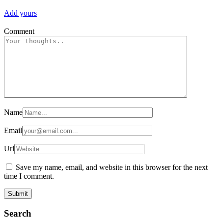
Add yours
Comment
Name
Email
Url
Save my name, email, and website in this browser for the next
time I comment.
Search