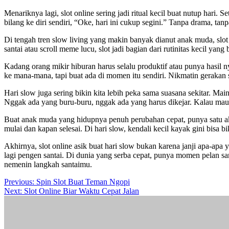
Menariknya lagi, slot online sering jadi ritual kecil buat nutup hari
bilang ke diri sendiri, “Oke, hari ini cukup segini.” Tanpa drama, t
Di tengah tren slow living yang makin banyak dianut anak muda, slot
santai atau scroll meme lucu, slot jadi bagian dari rutinitas kecil yan
Kadang orang mikir hiburan harus selalu produktif atau punya hasil n
ke mana-mana, tapi buat ada di momen itu sendiri. Nikmatin gerakan s
Hari slow juga sering bikin kita lebih peka sama suasana sekitar. Mai
Nggak ada yang buru-buru, nggak ada yang harus dikejar. Kalau mau be
Buat anak muda yang hidupnya penuh perubahan cepat, punya satu akti
mulai dan kapan selesai. Di hari slow, kendali kecil kayak gini bisa bi
Akhirnya, slot online asik buat hari slow bukan karena janji apa-apa
lagi pengen santai. Di dunia yang serba cepat, punya momen pelan samb
nemenin langkah santaimu.
Post
Previous:
Spin Slot Buat Teman Ngopi
Next:
Slot Online Biar Waktu Cepat Jalan
navigation