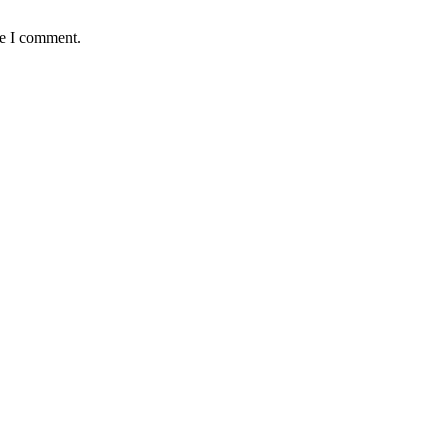
me I comment.