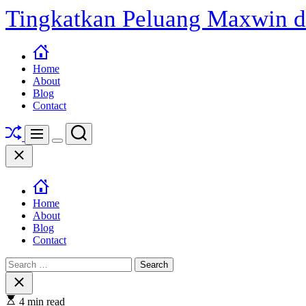
Skip
Tingkatkan Peluang Maxwin di 
to
content
Home
About
Blog
Contact
Shuffle
Search
Menu
Switch
Close
color
mode
Home
About
Blog
Contact
Search
for:
Close
search
4 min read