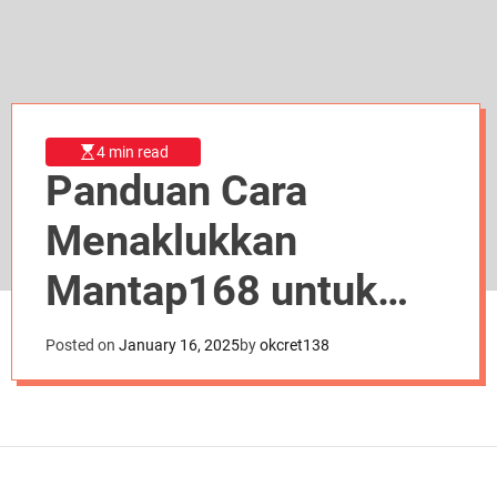
d
e
4 min read
Panduan Cara
Menaklukkan
Mantap168 untuk
Pemain yang Ingin
Posted on
January 16, 2025
by
okcret138
Sukses