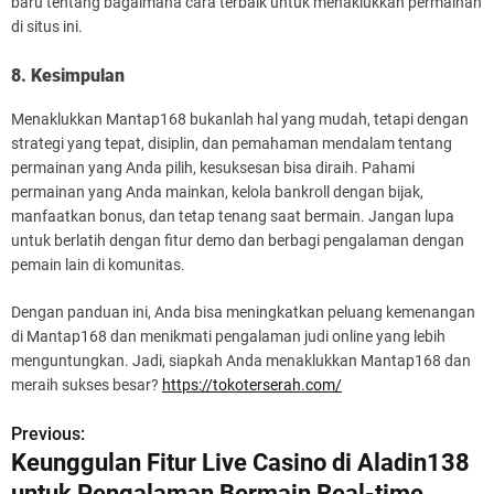
baru tentang bagaimana cara terbaik untuk menaklukkan permainan
di situs ini.
8. Kesimpulan
Menaklukkan Mantap168 bukanlah hal yang mudah, tetapi dengan
strategi yang tepat, disiplin, dan pemahaman mendalam tentang
permainan yang Anda pilih, kesuksesan bisa diraih. Pahami
permainan yang Anda mainkan, kelola bankroll dengan bijak,
manfaatkan bonus, dan tetap tenang saat bermain. Jangan lupa
untuk berlatih dengan fitur demo dan berbagi pengalaman dengan
pemain lain di komunitas.
Dengan panduan ini, Anda bisa meningkatkan peluang kemenangan
di Mantap168 dan menikmati pengalaman judi online yang lebih
menguntungkan. Jadi, siapkah Anda menaklukkan Mantap168 dan
meraih sukses besar?
https://tokoterserah.com/
Previous:
P
Keunggulan Fitur Live Casino di Aladin138
o
untuk Pengalaman Bermain Real-time