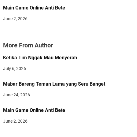
Main Game Online Anti Bete
June 2, 2026
More From Author
Ketika Tim Nggak Mau Menyerah
July 6, 2026
Mabar Bareng Teman Lama yang Seru Banget
June 24, 2026
Main Game Online Anti Bete
June 2, 2026