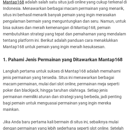
Mantap168
adalah salah satu situs judi online yang cukup terkenal di
Indonesia. Menawarkan berbagai macam permainan yang menarik,
situs ini berhasil menarik banyak pemain yang ingin merasakan
pengalaman bermain yang menguntungkan dan seru. Namun, untuk
bisa sukses dan meraih kemenangan di Mantap168, pemain
membutuhkan strategi yang tepat dan pemahaman yang mendalam
tentang platform ini. Berikut adalah panduan cara menaklukkan
Mantap168 untuk pemain yang ingin meraih kesuksesan.
1. Pahami Jenis Permainan yang Ditawarkan Mantap168
Langkah pertama untuk sukses di Mantap168 adalah memahami
jenis permainan yang tersedia. Situs ini menawarkan berbagai
macam permainan, mulai dari slot online, permainan meja seperti
poker dan blackjack, hingga taruhan olahraga. Setiap jenis
permainan memiliki aturan dan strategi yang berbeda, jadi penting
bagi pemain untuk menguasai permainan yang ingin mereka
mainkan.
Jika Anda baru pertama kali bermain di situs ini, sebaiknya mulai
dengan permainan yang lebih sederhana seperti slot online. Setelah