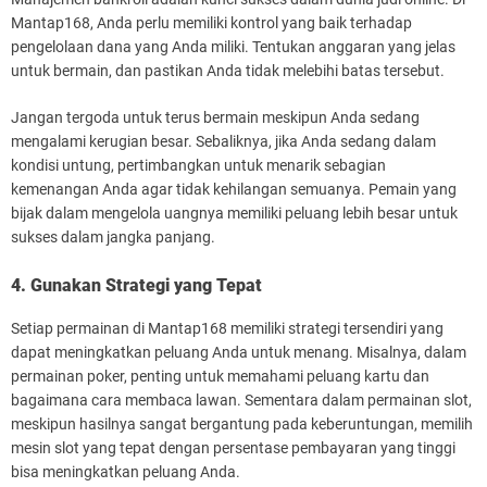
Mantap168, Anda perlu memiliki kontrol yang baik terhadap
pengelolaan dana yang Anda miliki. Tentukan anggaran yang jelas
untuk bermain, dan pastikan Anda tidak melebihi batas tersebut.
Jangan tergoda untuk terus bermain meskipun Anda sedang
mengalami kerugian besar. Sebaliknya, jika Anda sedang dalam
kondisi untung, pertimbangkan untuk menarik sebagian
kemenangan Anda agar tidak kehilangan semuanya. Pemain yang
bijak dalam mengelola uangnya memiliki peluang lebih besar untuk
sukses dalam jangka panjang.
4. Gunakan Strategi yang Tepat
Setiap permainan di Mantap168 memiliki strategi tersendiri yang
dapat meningkatkan peluang Anda untuk menang. Misalnya, dalam
permainan poker, penting untuk memahami peluang kartu dan
bagaimana cara membaca lawan. Sementara dalam permainan slot,
meskipun hasilnya sangat bergantung pada keberuntungan, memilih
mesin slot yang tepat dengan persentase pembayaran yang tinggi
bisa meningkatkan peluang Anda.