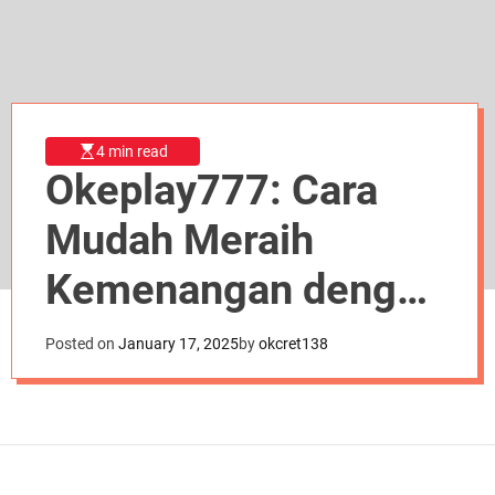
d
e
4 min read
Okeplay777: Cara
Mudah Meraih
Kemenangan dengan
Menggunakan Fitur
Posted on
January 17, 2025
by
okcret138
Terbaik