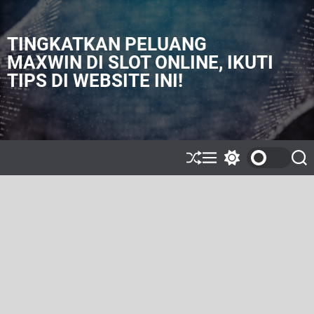
S
k
i
TINGKATKAN PELUANG
p
MAXWIN DI SLOT ONLINE, IKUTI
t
TIPS DI WEBSITE INI!
o
c
o
n
t
e
S
M
S
S
h
e
w
e
n
u
n
i
a
t
ff
u
t
r
l
c
c
e
h
h
c
o
l
o
r
m
o