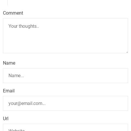
Comment
Name
Email
Url