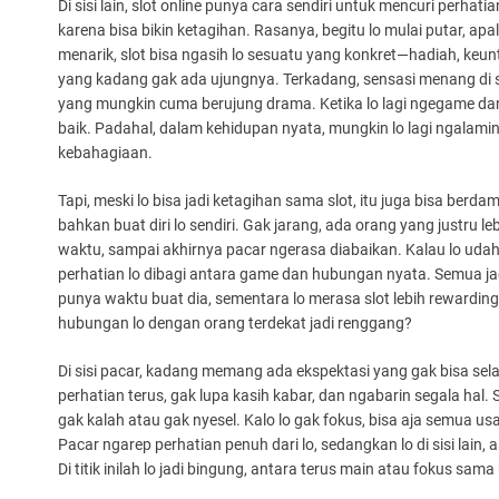
Di sisi lain, slot online punya cara sendiri untuk mencuri perha
karena bisa bikin ketagihan. Rasanya, begitu lo mulai putar, ap
menarik, slot bisa ngasih lo sesuatu yang konkret—hadiah, ke
yang kadang gak ada ujungnya. Terkadang, sensasi menang di s
yang mungkin cuma berujung drama. Ketika lo lagi ngegame dan d
baik. Padahal, dalam kehidupan nyata, mungkin lo lagi ngalamin ma
kebahagiaan.
Tapi, meski lo bisa jadi ketagihan sama slot, itu juga bisa ber
bahkan buat diri lo sendiri. Gak jarang, ada orang yang justru 
waktu, sampai akhirnya pacar ngerasa diabaikan. Kalau lo udah 
perhatian lo dibagi antara game dan hubungan nyata. Semua ja
punya waktu buat dia, sementara lo merasa slot lebih rewarding.
hubungan lo dengan orang terdekat jadi renggang?
Di sisi pacar, kadang memang ada ekspektasi yang gak bisa selal
perhatian terus, gak lupa kasih kabar, dan ngabarin segala hal.
gak kalah atau gak nyesel. Kalo lo gak fokus, bisa aja semua us
Pacar ngarep perhatian penuh dari lo, sedangkan lo di sisi lain
Di titik inilah lo jadi bingung, antara terus main atau fokus sam