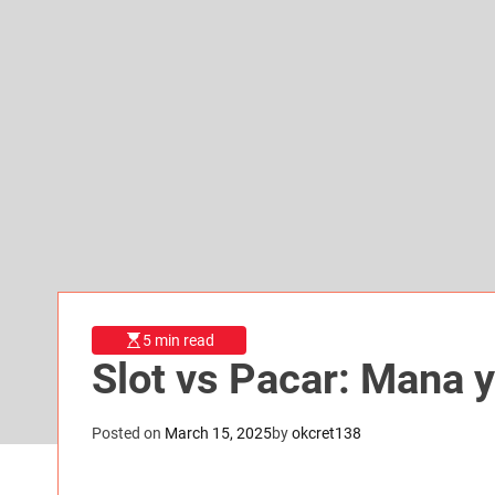
5 min read
Slot vs Pacar: Mana 
Posted on
March 15, 2025
by
okcret138