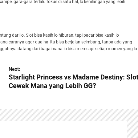
e, gara-gara terlalu fokus di satu hal, lo kehilangan yang lebih
ng dari lo. Slot bisa kasih lo hiburan, tapi pacar bisa kasih lo
mana caranya agar dua hal itu bisa berjalan seimbang, tanpa ada yang
ngguhnya datang dari bagaimana lo bisa meresapi setiap momen yang lo
Next:
Starlight Princess vs Madame Destiny: Slo
Cewek Mana yang Lebih GG?