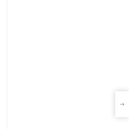
Star
Man