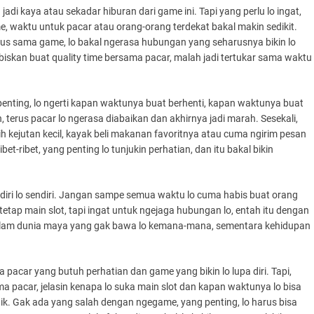
 jadi kaya atau sekadar hiburan dari game ini. Tapi yang perlu lo ingat,
 waktu untuk pacar atau orang-orang terdekat bakal makin sedikit.
okus sama game, lo bakal ngerasa hubungan yang seharusnya bikin lo
iskan buat quality time bersama pacar, malah jadi tertukar sama waktu
 penting, lo ngerti kapan waktunya buat berhenti, kapan waktunya buat
 terus pacar lo ngerasa diabaikan dan akhirnya jadi marah. Sesekali,
ih kejutan kecil, kayak beli makanan favoritnya atau cuma ngirim pesan
et-ribet, yang penting lo tunjukin perhatian, dan itu bakal bikin
 diri lo sendiri. Jangan sampe semua waktu lo cuma habis buat orang
sa tetap main slot, tapi ingat untuk ngejaga hubungan lo, entah itu dengan
 dalam dunia maya yang gak bawa lo kemana-mana, sementara kehidupan
a pacar yang butuh perhatian dan game yang bikin lo lupa diri. Tapi,
ma pacar, jelasin kenapa lo suka main slot dan kapan waktunya lo bisa
baik. Gak ada yang salah dengan ngegame, yang penting, lo harus bisa