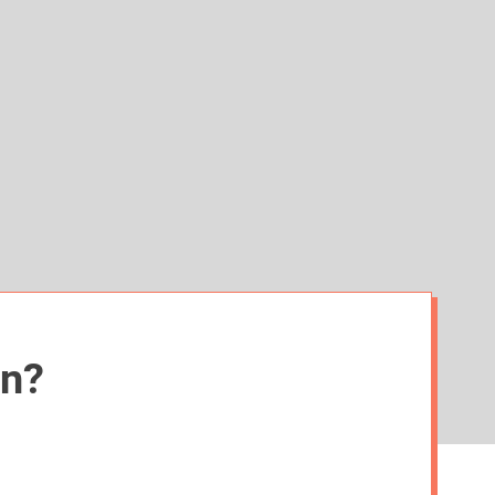
d
e
an?