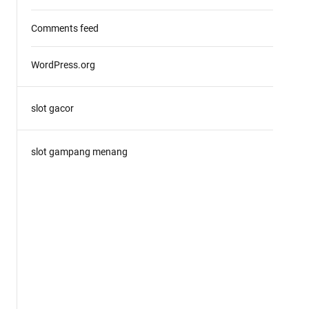
Comments feed
WordPress.org
slot gacor
u
slot gampang menang