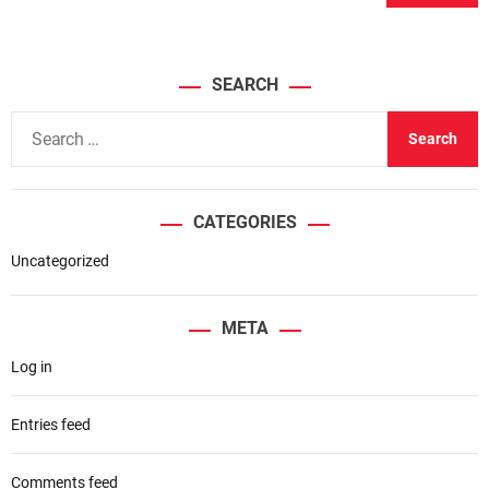
SEARCH
S
e
a
r
CATEGORIES
c
h
Uncategorized
f
o
META
r
Log in
:
Entries feed
Comments feed