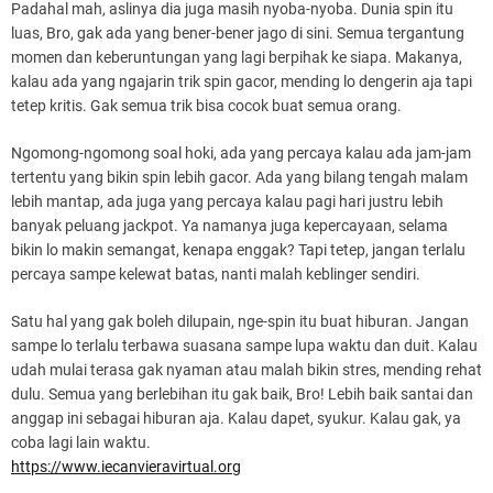
Padahal mah, aslinya dia juga masih nyoba-nyoba. Dunia spin itu
luas, Bro, gak ada yang bener-bener jago di sini. Semua tergantung
momen dan keberuntungan yang lagi berpihak ke siapa. Makanya,
kalau ada yang ngajarin trik spin gacor, mending lo dengerin aja tapi
tetep kritis. Gak semua trik bisa cocok buat semua orang.
Ngomong-ngomong soal hoki, ada yang percaya kalau ada jam-jam
tertentu yang bikin spin lebih gacor. Ada yang bilang tengah malam
lebih mantap, ada juga yang percaya kalau pagi hari justru lebih
banyak peluang jackpot. Ya namanya juga kepercayaan, selama
bikin lo makin semangat, kenapa enggak? Tapi tetep, jangan terlalu
percaya sampe kelewat batas, nanti malah keblinger sendiri.
Satu hal yang gak boleh dilupain, nge-spin itu buat hiburan. Jangan
sampe lo terlalu terbawa suasana sampe lupa waktu dan duit. Kalau
udah mulai terasa gak nyaman atau malah bikin stres, mending rehat
dulu. Semua yang berlebihan itu gak baik, Bro! Lebih baik santai dan
anggap ini sebagai hiburan aja. Kalau dapet, syukur. Kalau gak, ya
coba lagi lain waktu.
https://www.iecanvieravirtual.org