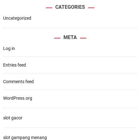
r
CATEGORIES
c
h
Uncategorized
f
o
META
r
Log in
:
Entries feed
Comments feed
WordPress.org
slot gacor
slot gampang menang