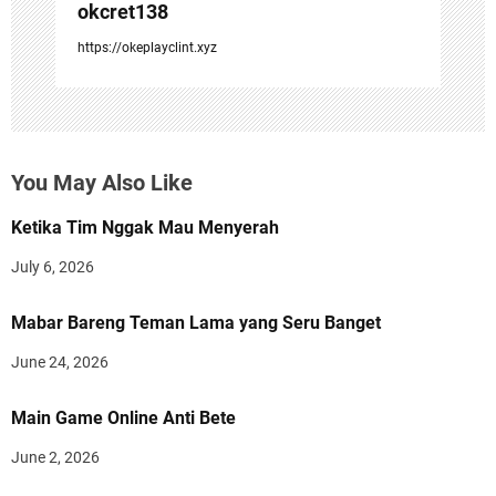
okcret138
https://okeplayclint.xyz
You May Also Like
Ketika Tim Nggak Mau Menyerah
July 6, 2026
Mabar Bareng Teman Lama yang Seru Banget
June 24, 2026
Main Game Online Anti Bete
June 2, 2026