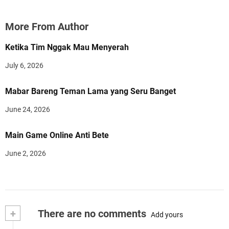
More From Author
Ketika Tim Nggak Mau Menyerah
July 6, 2026
Mabar Bareng Teman Lama yang Seru Banget
June 24, 2026
Main Game Online Anti Bete
June 2, 2026
+
There are no comments
Add yours