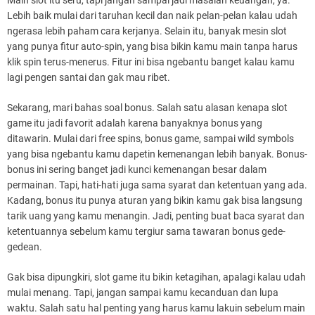
Main slot itu seru, tapi jangan sampai jadi masalah keuangan, ya.
Lebih baik mulai dari taruhan kecil dan naik pelan-pelan kalau udah
ngerasa lebih paham cara kerjanya. Selain itu, banyak mesin slot
yang punya fitur auto-spin, yang bisa bikin kamu main tanpa harus
klik spin terus-menerus. Fitur ini bisa ngebantu banget kalau kamu
lagi pengen santai dan gak mau ribet.
Sekarang, mari bahas soal bonus. Salah satu alasan kenapa slot
game itu jadi favorit adalah karena banyaknya bonus yang
ditawarin. Mulai dari free spins, bonus game, sampai wild symbols
yang bisa ngebantu kamu dapetin kemenangan lebih banyak. Bonus-
bonus ini sering banget jadi kunci kemenangan besar dalam
permainan. Tapi, hati-hati juga sama syarat dan ketentuan yang ada.
Kadang, bonus itu punya aturan yang bikin kamu gak bisa langsung
tarik uang yang kamu menangin. Jadi, penting buat baca syarat dan
ketentuannya sebelum kamu tergiur sama tawaran bonus gede-
gedean.
Gak bisa dipungkiri, slot game itu bikin ketagihan, apalagi kalau udah
mulai menang. Tapi, jangan sampai kamu kecanduan dan lupa
waktu. Salah satu hal penting yang harus kamu lakuin sebelum main