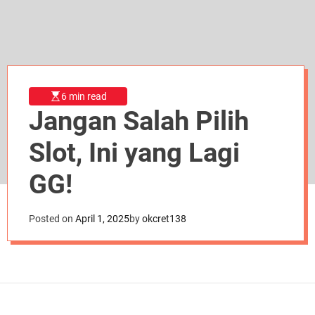
d
e
6 min read
Jangan Salah Pilih
Slot, Ini yang Lagi
GG!
Posted on
April 1, 2025
by
okcret138