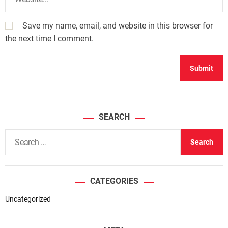
Save my name, email, and website in this browser for
the next time I comment.
SEARCH
S
e
a
r
CATEGORIES
c
h
Uncategorized
f
o