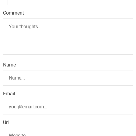
Comment
Name
Email
Url