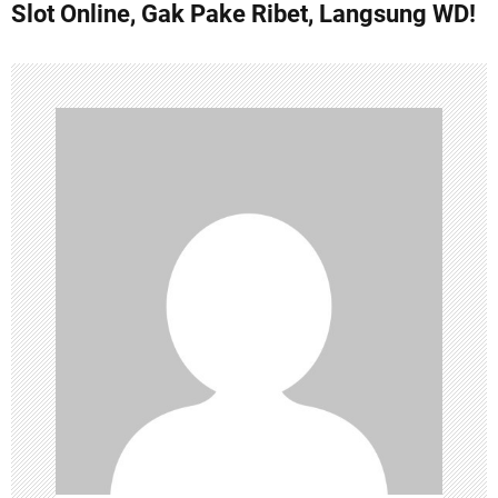
Slot Online, Gak Pake Ribet, Langsung WD!
t
n
a
v
i
g
a
t
i
o
n