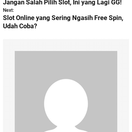
Jangan Salah Pilih Slot, Ini yang Lagi GG!
o
Next:
Slot Online yang Sering Ngasih Free Spin,
s
Udah Coba?
t
n
a
v
i
g
a
t
i
o