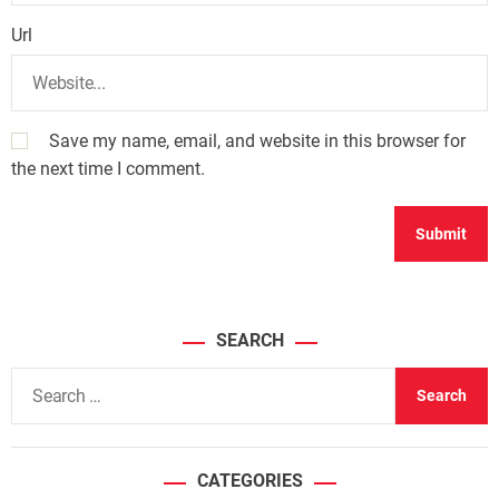
Url
Save my name, email, and website in this browser for
the next time I comment.
SEARCH
S
e
a
r
CATEGORIES
c