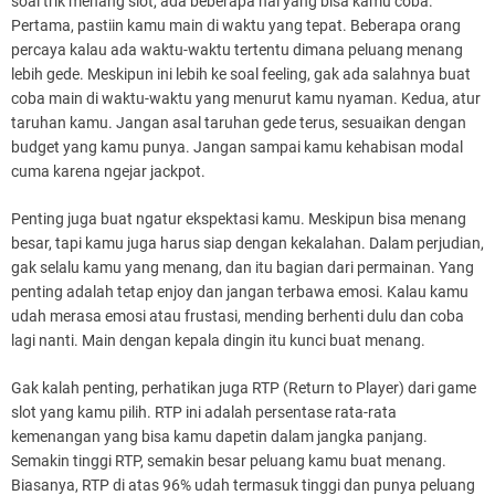
soal trik menang slot, ada beberapa hal yang bisa kamu coba.
Pertama, pastiin kamu main di waktu yang tepat. Beberapa orang
percaya kalau ada waktu-waktu tertentu dimana peluang menang
lebih gede. Meskipun ini lebih ke soal feeling, gak ada salahnya buat
coba main di waktu-waktu yang menurut kamu nyaman. Kedua, atur
taruhan kamu. Jangan asal taruhan gede terus, sesuaikan dengan
budget yang kamu punya. Jangan sampai kamu kehabisan modal
cuma karena ngejar jackpot.
Penting juga buat ngatur ekspektasi kamu. Meskipun bisa menang
besar, tapi kamu juga harus siap dengan kekalahan. Dalam perjudian,
gak selalu kamu yang menang, dan itu bagian dari permainan. Yang
penting adalah tetap enjoy dan jangan terbawa emosi. Kalau kamu
udah merasa emosi atau frustasi, mending berhenti dulu dan coba
lagi nanti. Main dengan kepala dingin itu kunci buat menang.
Gak kalah penting, perhatikan juga RTP (Return to Player) dari game
slot yang kamu pilih. RTP ini adalah persentase rata-rata
kemenangan yang bisa kamu dapetin dalam jangka panjang.
Semakin tinggi RTP, semakin besar peluang kamu buat menang.
Biasanya, RTP di atas 96% udah termasuk tinggi dan punya peluang