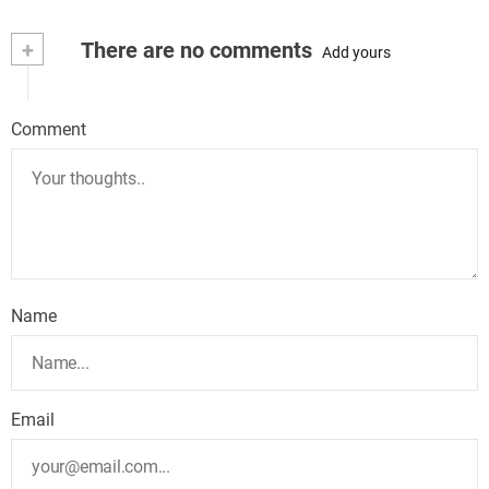
+
There are no comments
Add yours
Comment
Name
Email