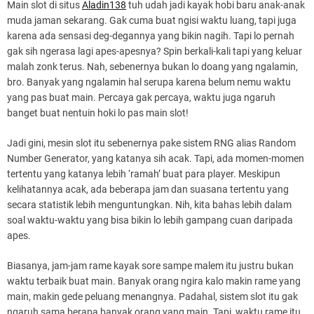
Main slot di situs
Aladin138
tuh udah jadi kayak hobi baru anak-anak
muda jaman sekarang. Gak cuma buat ngisi waktu luang, tapi juga
karena ada sensasi deg-degannya yang bikin nagih. Tapi lo pernah
gak sih ngerasa lagi apes-apesnya? Spin berkali-kali tapi yang keluar
malah zonk terus. Nah, sebenernya bukan lo doang yang ngalamin,
bro. Banyak yang ngalamin hal serupa karena belum nemu waktu
yang pas buat main. Percaya gak percaya, waktu juga ngaruh
banget buat nentuin hoki lo pas main slot!
Jadi gini, mesin slot itu sebenernya pake sistem RNG alias Random
Number Generator, yang katanya sih acak. Tapi, ada momen-momen
tertentu yang katanya lebih ‘ramah’ buat para player. Meskipun
kelihatannya acak, ada beberapa jam dan suasana tertentu yang
secara statistik lebih menguntungkan. Nih, kita bahas lebih dalam
soal waktu-waktu yang bisa bikin lo lebih gampang cuan daripada
apes.
Biasanya, jam-jam rame kayak sore sampe malem itu justru bukan
waktu terbaik buat main. Banyak orang ngira kalo makin rame yang
main, makin gede peluang menangnya. Padahal, sistem slot itu gak
ngaruh sama berapa banyak orang yang main. Tapi, waktu rame itu