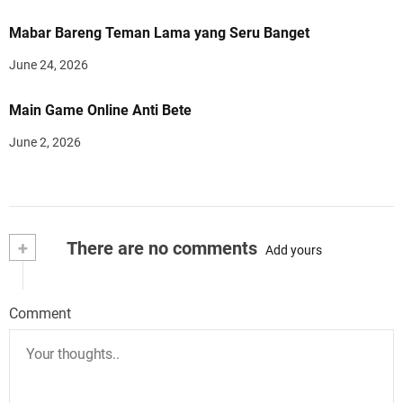
Mabar Bareng Teman Lama yang Seru Banget
June 24, 2026
Main Game Online Anti Bete
June 2, 2026
+
There are no comments
Add yours
Comment