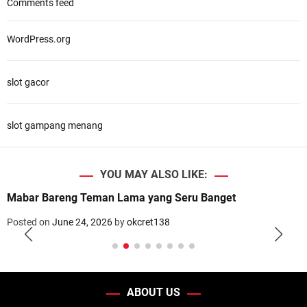
Comments feed
WordPress.org
slot gacor
slot gampang menang
YOU MAY ALSO LIKE:
Mabar Bareng Teman Lama yang Seru Banget
Posted on
June 24, 2026
by
okcret138
ABOUT US