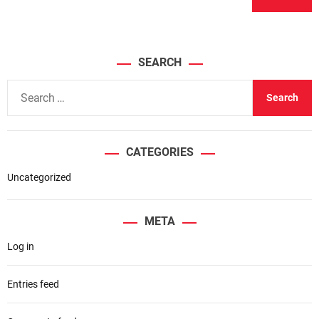
SEARCH
S
e
a
r
CATEGORIES
c
h
Uncategorized
f
o
META
r
Log in
:
Entries feed