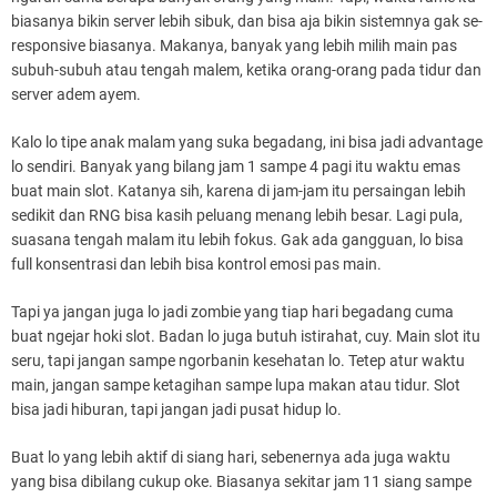
biasanya bikin server lebih sibuk, dan bisa aja bikin sistemnya gak se-
responsive biasanya. Makanya, banyak yang lebih milih main pas
subuh-subuh atau tengah malem, ketika orang-orang pada tidur dan
server adem ayem.
Kalo lo tipe anak malam yang suka begadang, ini bisa jadi advantage
lo sendiri. Banyak yang bilang jam 1 sampe 4 pagi itu waktu emas
buat main slot. Katanya sih, karena di jam-jam itu persaingan lebih
sedikit dan RNG bisa kasih peluang menang lebih besar. Lagi pula,
suasana tengah malam itu lebih fokus. Gak ada gangguan, lo bisa
full konsentrasi dan lebih bisa kontrol emosi pas main.
Tapi ya jangan juga lo jadi zombie yang tiap hari begadang cuma
buat ngejar hoki slot. Badan lo juga butuh istirahat, cuy. Main slot itu
seru, tapi jangan sampe ngorbanin kesehatan lo. Tetep atur waktu
main, jangan sampe ketagihan sampe lupa makan atau tidur. Slot
bisa jadi hiburan, tapi jangan jadi pusat hidup lo.
Buat lo yang lebih aktif di siang hari, sebenernya ada juga waktu
yang bisa dibilang cukup oke. Biasanya sekitar jam 11 siang sampe