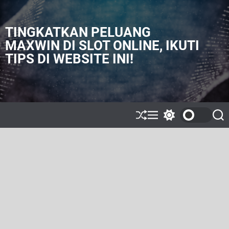
S
k
i
TINGKATKAN PELUANG
p
MAXWIN DI SLOT ONLINE, IKUTI
t
TIPS DI WEBSITE INI!
o
c
o
n
t
e
S
M
S
S
h
e
w
e
n
u
n
i
a
t
ff
u
t
r
l
c
c
e
h
h
c
o
l
o
r
m
o