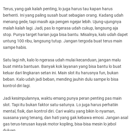
Terus, yang gak kalah penting, lo juga harus tau kapan harus
berhenti. Ini yang paling susah buat sebagian orang. Kadang udah
menang gede, tapi masih aja pengen ngejar lebih. Ujung-ujungnya
malah kalah lagi. Jadi, pas lo ngerasa udah cukup, langsung aja
stop. Punya target harian juga bisa bantu. Misalnya, kalo udah dapet
untung 100 ribu, langsung tutup. Jangan tergoda buat terus main
sampe habis.
Satu lagi nih, kalo lo ngerasa udah mulai kecanduan, jangan malu
buat minta bantuan. Banyak kok layanan yang bisa bantu lo buat
keluar dari lingkaran setan ini. Main slot itu harusnya fun, bukan
beban. Kalo udah jadi beban, mending jauhin dulu sampe lo bisa
kontrol diri lagi.
Jadi kesimpulannya, waktu emang punya peran penting pas main
slot. Tapi itu bukan faktor satu-satunya. Lo juga harus perhatiin
mental, fisik, dan kontrol diri. Cari waktu yang bikin lo nyaman,
suasana yang tenang, dan hati yang gak kebawa emosi. Jangan asal
gas terus-terusan kayak motor kopling, bisa-bisa mesin lo jebol
duluan.