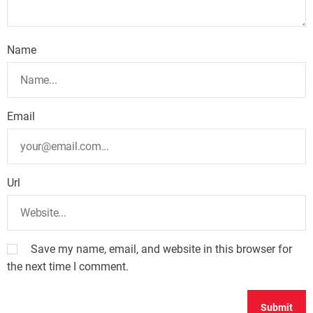
Name
Email
Url
Save my name, email, and website in this browser for
the next time I comment.