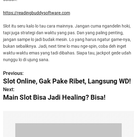
https://readingbuddysoftware.com
Slot itu seru kalo lo tau cara mainnya. Jangan cuma ngandelin hoki,
tapi juga strategi dan waktu yang pas. Dan yang paling penting,
jangan sampe lo jadi budak mesin. Lo yang harus ngatur game-nya,
bukan sebaliknya. Jadi, next time lo mau nge-spin, coba deh inget
waktu-waktu emas yang tadi dibahas. Siapa tau, jackpot gede udah
nunggu lo di ujung sana.
Previous:
P
Slot Online, Gak Pake Ribet, Langsung WD!
o
Next:
Main Slot Bisa Jadi Healing? Bisa!
s
t
n
a