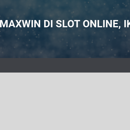
AXWIN DI SLOT ONLINE, IK