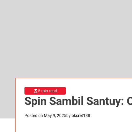
5 min read
Spin Sambil Santuy:
Posted on
May 9, 2025
by
okcret138