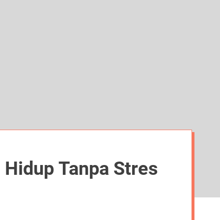
d
e
 Hidup Tanpa Stres