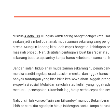
di situs
Aladin138
Mungkin kamu sering banget denger kata “sant
seakan jadi simbol buat anak muda zaman sekarang yang pengen 
stress. Mungkin kadang kita udah capek banget di kehidupan seh
masalah pribadi. Nah, di situlah pentingnya buat bisa ‘spin’ ata
sekarang buat tetap santuy, tanpa harus kebebanan sama hal-ha
Jangan salah, hidup anak muda zaman sekarang itu penuh den
mereka sendiri, ngeksplorasi passion mereka, dan nggak harus 
banyak tantangan yang bisa bikin kita kewalahan. Nggak jarang
ekspektasi sosial. Mulai dari sekolah atau kuliah yang nggak a
menuntut pencapaian. Ditambah lagi, hidup serba cepat dan se
Nah, di sinilah konsep “spin sambil santuy” muncul. Bukan berar
lebih ke cara kita ngadepin hidup ini dengan santai tanpa haru