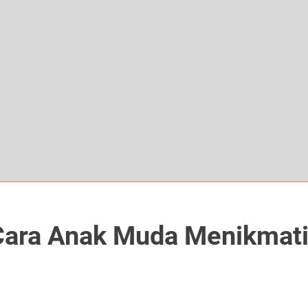
 Cara Anak Muda Menikmati