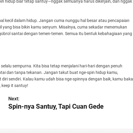
in hidup biar tetap santuy—nggak semuanya harus dikerjain, dan nggak
-hal kecil dalam hidup. Jangan cuma nunggu hal besar atau pencapaian
ecil yang bisa bikin kamu senyum. Misalnya, cuma sekadar menemukan
a ngobrol santai dengan temen-temen. Semua itu bentuk kebahagiaan yang
 selalu sempurna. Kita bisa tetap menjalani hari-hari dengan penuh
ntai dan tanpa tekanan. Jangan takut buat nge-spin hidup kamu,
 diri sendiri. Kalau kamu udah bisa nge-spinnya dengan baik, kamu baka
, keep it santuy!
Next:
Spin-nya Santuy, Tapi Cuan Gede