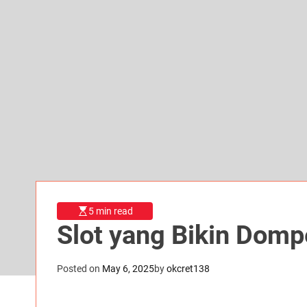
5 min read
Slot yang Bikin Dom
Posted on
May 6, 2025
by
okcret138