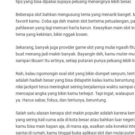
tips yang bisa dipakai supaya peluang menangnya lebih besar.
Beberapa slot bahkan mengusung tema yang menarik banget. Mi
favorit kamu. Coba aja deh mainin slot bertema petualangan, pa
pahlawan yang lagi mencari harta karun. Keasyikan main slot in
tema yang kekinian, bikin nggak bosen.
Sekarang, banyak juga provider game slot yang mulai ngasih fi
buat menang jadi makin banyak. Bayangin deh, kamu muter-mut
sampai ribuan! Itu artinya, setiap putaran punya peluang lebih
Nah, kalau ngomongin soal slot yang bikin dompet senyum, tentu
adalah hadiah besar yang bisa didapetin kalau kamu beruntung 
nilai jackpot terus meningkat seiring berjalannya waktu sampai 
mencapai angka yang bikin kamu terkejut. Tapi ingat, walaupun 
ya. Harus sabar, fokus, dan tentunya, beruntung.
Salah satu alasan kenapa slot makin populer adalah karena kem
yang sering kali cuma ada di kota besar atau bahkan luar neger
kamu bisa main kapan aja, di mana aja, asalkan ada koneksi inte
santai di rumah, kamu tinggal buka aplikasi slot dan mulai puter