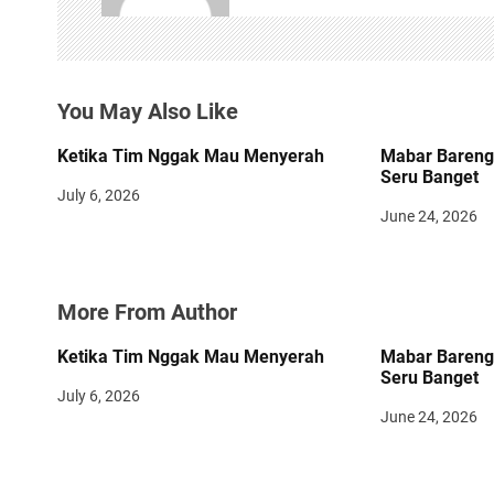
i
g
a
You May Also Like
t
Ketika Tim Nggak Mau Menyerah
Mabar Bareng
i
Seru Banget
July 6, 2026
o
June 24, 2026
n
More From Author
Ketika Tim Nggak Mau Menyerah
Mabar Bareng
Seru Banget
July 6, 2026
June 24, 2026