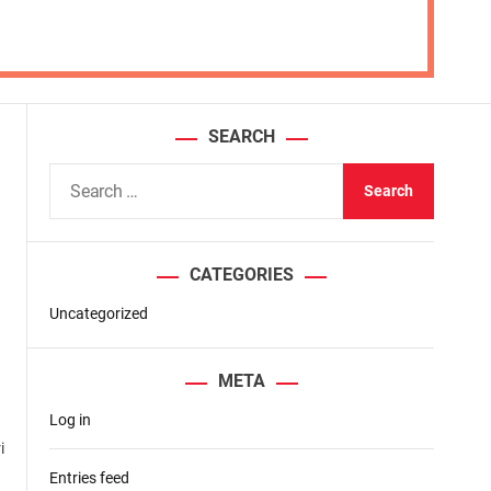
SEARCH
S
e
a
r
CATEGORIES
c
h
Uncategorized
f
o
META
r
Log in
:
i
Entries feed