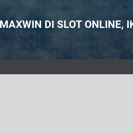
AXWIN DI SLOT ONLINE, IK