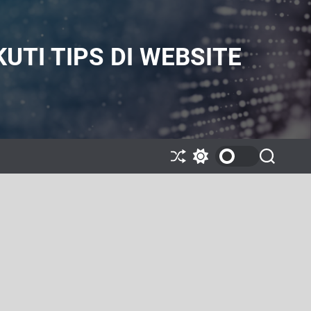
UTI TIPS DI WEBSITE
S
S
S
h
w
e
u
i
a
ff
t
r
l
c
c
e
h
h
c
o
l
o
r
m
o