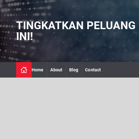
S
k
i
TINGKATKAN PELUANG M
p
t
INI!
o
c
o
n
t
Home
About
Blog
Contact
e
n
t