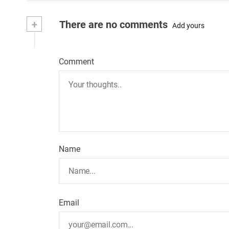
+
There are no comments
Add yours
Comment
Name
Email