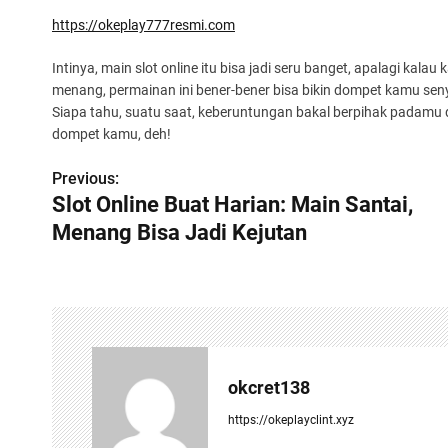
https://okeplay777resmi.com
Intinya, main slot online itu bisa jadi seru banget, apalagi ka
menang, permainan ini bener-bener bisa bikin dompet kamu senyum
Siapa tahu, suatu saat, keberuntungan bakal berpihak padamu 
dompet kamu, deh!
Previous:
P
Slot Online Buat Harian: Main Santai,
o
Menang Bisa Jadi Kejutan
s
t
n
a
okcret138
v
https://okeplayclint.xyz