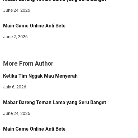
June 24, 2026
Main Game Online Anti Bete
June 2, 2026
More From Author
Ketika Tim Nggak Mau Menyerah
July 6, 2026
Mabar Bareng Teman Lama yang Seru Banget
June 24, 2026
Main Game Online Anti Bete