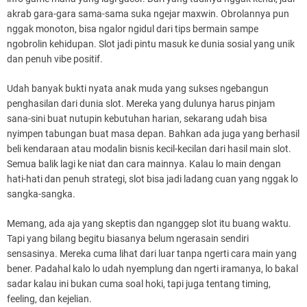
akrab gara-gara sama-sama suka ngejar maxwin. Obrolannya pun
nggak monoton, bisa ngalor ngidul dari tips bermain sampe
ngobrolin kehidupan. Slot jadi pintu masuk ke dunia sosial yang unik
dan penuh vibe positif.
Udah banyak bukti nyata anak muda yang sukses ngebangun
penghasilan dari dunia slot. Mereka yang dulunya harus pinjam
sana-sini buat nutupin kebutuhan harian, sekarang udah bisa
nyimpen tabungan buat masa depan. Bahkan ada juga yang berhasil
beli kendaraan atau modalin bisnis kecil-kecilan dari hasil main slot.
Semua balik lagi ke niat dan cara mainnya. Kalau lo main dengan
hati-hati dan penuh strategi, slot bisa jadi ladang cuan yang nggak lo
sangka-sangka.
Memang, ada aja yang skeptis dan nganggep slot itu buang waktu.
Tapi yang bilang begitu biasanya belum ngerasain sendiri
sensasinya. Mereka cuma lihat dari luar tanpa ngerti cara main yang
bener. Padahal kalo lo udah nyemplung dan ngerti iramanya, lo bakal
sadar kalau ini bukan cuma soal hoki, tapi juga tentang timing,
feeling, dan kejelian.