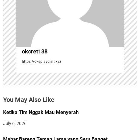
t
i
o
n
okcret138
https://okeplayclint.xyz
You May Also Like
Ketika Tim Nggak Mau Menyerah
July 6, 2026
Mabar Bareng Teman Lama yang Seru Banget