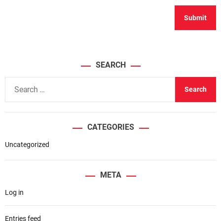
SEARCH
S
e
a
r
CATEGORIES
c
h
Uncategorized
f
o
META
r
Log in
:
Entries feed