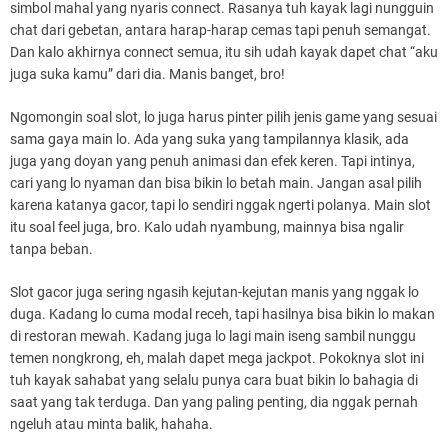
simbol mahal yang nyaris connect. Rasanya tuh kayak lagi nungguin
chat dari gebetan, antara harap-harap cemas tapi penuh semangat.
Dan kalo akhirnya connect semua, itu sih udah kayak dapet chat “aku
juga suka kamu” dari dia. Manis banget, bro!
Ngomongin soal slot, lo juga harus pinter pilih jenis game yang sesuai
sama gaya main lo. Ada yang suka yang tampilannya klasik, ada
juga yang doyan yang penuh animasi dan efek keren. Tapi intinya,
cari yang lo nyaman dan bisa bikin lo betah main. Jangan asal pilih
karena katanya gacor, tapi lo sendiri nggak ngerti polanya. Main slot
itu soal feel juga, bro. Kalo udah nyambung, mainnya bisa ngalir
tanpa beban.
Slot gacor juga sering ngasih kejutan-kejutan manis yang nggak lo
duga. Kadang lo cuma modal receh, tapi hasilnya bisa bikin lo makan
di restoran mewah. Kadang juga lo lagi main iseng sambil nunggu
temen nongkrong, eh, malah dapet mega jackpot. Pokoknya slot ini
tuh kayak sahabat yang selalu punya cara buat bikin lo bahagia di
saat yang tak terduga. Dan yang paling penting, dia nggak pernah
ngeluh atau minta balik, hahaha.