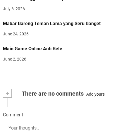
July 6, 2026
Mabar Bareng Teman Lama yang Seru Banget
June 24, 2026
Main Game Online Anti Bete
June 2, 2026
+
There are no comments
Add yours
Comment