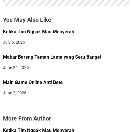
You May Also Like
Ketika Tim Nggak Mau Menyerah
July 6, 2026
Mabar Bareng Teman Lama yang Seru Banget
June 24, 2026
Main Game Online Anti Bete
June 2, 2026
More From Author
Ketika Tim Nggak Mau Menyerah