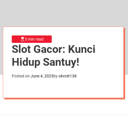
d
e
5 min read
Slot Gacor: Kunci
Hidup Santuy!
Posted on
June 4, 2025
by
okcret138