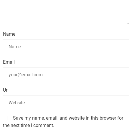
Name
Email
Url
Save my name, email, and website in this browser for
the next time I comment.