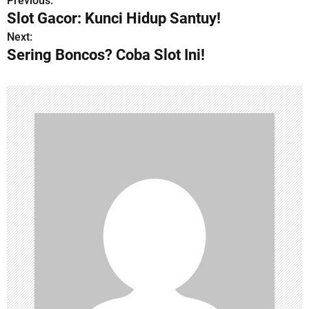
Previous:
P
Slot Gacor: Kunci Hidup Santuy!
o
Next:
Sering Boncos? Coba Slot Ini!
s
t
n
a
v
i
g
a
t
i