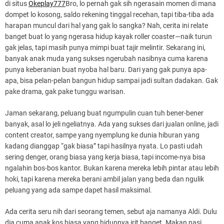
di situs
Okeplay777
Bro, lo pernah gak sih ngerasain momen di mana
dompet lo kosong, saldo rekening tinggal recehan, tapi tiba-tiba ada
harapan muncul dari hal yang gak lo sangka? Nah, cerita ini relate
banget buat lo yang ngerasa hidup kayak roller coaster—naik turun
gak jelas, tapi masih punya mimpi buat tajir melintir. Sekarang ini,
banyak anak muda yang sukses ngerubah nasibnya cuma karena
punya keberanian buat nyoba hal baru. Dari yang gak punya apa-
apa, bisa pelan-pelan bangun hidup sampai jadi sultan dadakan. Gak
pake drama, gak pake tunggu warisan.
Jaman sekarang, peluang buat ngumpulin cuan tuh bener-bener
banyak, asal lo jeli ngeliatnya. Ada yang sukses dari jualan online, jadi
content creator, sampe yang nyemplung ke dunia hiburan yang
kadang dianggap “gak biasa” tapi hasilnya nyata. Lo pasti udah
sering denger, orang biasa yang kerja biasa, tapi income-nya bisa
ngalahin bos-bos kantor. Bukan karena mereka lebih pintar atau lebih
hoki, tapi karena mereka berani ambil jalan yang beda dan ngulik
peluang yang ada sampe dapet hasil maksimal.
Ada cerita seru nih dari seorang temen, sebut aja namanya Aldi. Dulu
dia cuma anak kos biasa yang hidupnya irit banget. Makan nasi