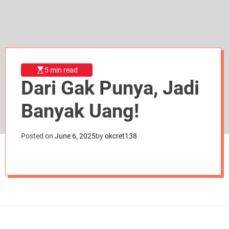
d
e
5 min read
Dari Gak Punya, Jadi
Banyak Uang!
Posted on
June 6, 2025
by
okcret138