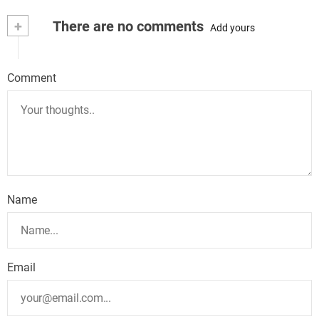
+
There are no comments
Add yours
Comment
Name
Email