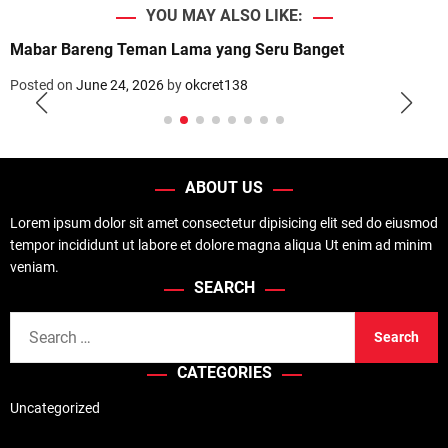
YOU MAY ALSO LIKE:
Mabar Bareng Teman Lama yang Seru Banget
Posted on
June 24, 2026
by
okcret138
ABOUT US
Lorem ipsum dolor sit amet consectetur dipisicing elit sed do eiusmod
tempor incididunt ut labore et dolore magna aliqua Ut enim ad minim
veniam.
SEARCH
S
e
CATEGORIES
a
r
Uncategorized
c