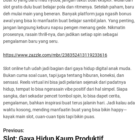
Buat lo yang baru mau nyoba, jangan takut buat eksplor. Mulai dari
slot gratis dulu buat belajar pola dan ritmenya. Setelah paham, baru
deh mulai main yang beneran. Banyak platform juga ngasih bonus
awal yang bisa lo manfaatin buat belajar sambil jalan. Yang penting,
jangan langsung keburu napsu pengen menang gede. Nikmatin
prosesnya, rasain thrill-nya, dan jadikan setiap spin sebagai
pengalaman baru yang seru.
https://www.zazzle.com/mbr/238352413119233616
Slot online tuh udah jadi bagian dari gaya hidup digital anak muda.
Bukan cuma soal cuan, tapi juga tentang hiburan, koneksi, dan
sensasi. Reels virtual ini bisa jadi pelarian sejenak dari padatnya
hidup, tempat lo bisa ngerasain vibe positif dari hal simpel. Siapa
sangka, dari sekadar pencet tombol spin, lo bisa dapet cerita,
pengalaman, bahkan inspirasi buat terus jalanin hari. Jadi kalau ada
waktu kosong, mending manfaatin buat yang bisa bikin happy—
kayak main slot, cuan-cuan tipis tapi bikin puas.
Previous:
P
Slot: Gaya Hidup Kaum Produktif