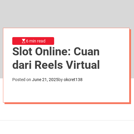
d
e
6 min read
Slot Online: Cuan
dari Reels Virtual
Posted on
June 21, 2025
by
okcret138