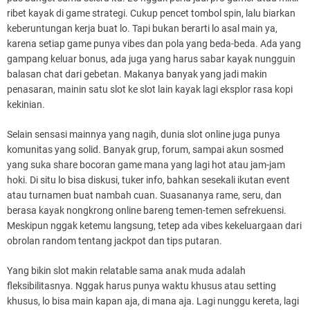
ribet kayak di game strategi. Cukup pencet tombol spin, lalu biarkan
keberuntungan kerja buat lo. Tapi bukan berarti lo asal main ya,
karena setiap game punya vibes dan pola yang beda-beda. Ada yang
gampang keluar bonus, ada juga yang harus sabar kayak nungguin
balasan chat dari gebetan. Makanya banyak yang jadi makin
penasaran, mainin satu slot ke slot lain kayak lagi eksplor rasa kopi
kekinian.
Selain sensasi mainnya yang nagih, dunia slot online juga punya
komunitas yang solid. Banyak grup, forum, sampai akun sosmed
yang suka share bocoran game mana yang lagi hot atau jam-jam
hoki. Di situ lo bisa diskusi, tuker info, bahkan sesekali ikutan event
atau turnamen buat nambah cuan. Suasananya rame, seru, dan
berasa kayak nongkrong online bareng temen-temen sefrekuensi.
Meskipun nggak ketemu langsung, tetep ada vibes kekeluargaan dari
obrolan random tentang jackpot dan tips putaran.
Yang bikin slot makin relatable sama anak muda adalah
fleksibilitasnya. Nggak harus punya waktu khusus atau setting
khusus, lo bisa main kapan aja, di mana aja. Lagi nunggu kereta, lagi