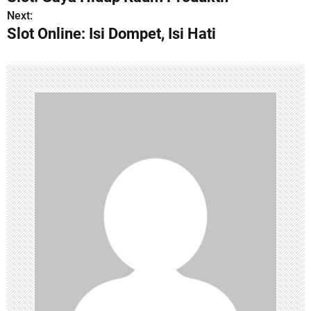
o
Next:
Slot Online: Isi Dompet, Isi Hati
s
t
n
a
v
i
g
a
t
i
o