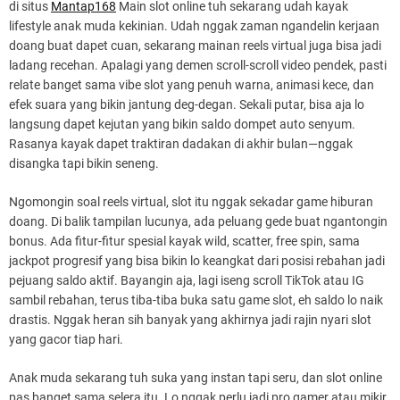
di situs
Mantap168
Main slot online tuh sekarang udah kayak
lifestyle anak muda kekinian. Udah nggak zaman ngandelin kerjaan
doang buat dapet cuan, sekarang mainan reels virtual juga bisa jadi
ladang recehan. Apalagi yang demen scroll-scroll video pendek, pasti
relate banget sama vibe slot yang penuh warna, animasi kece, dan
efek suara yang bikin jantung deg-degan. Sekali putar, bisa aja lo
langsung dapet kejutan yang bikin saldo dompet auto senyum.
Rasanya kayak dapet traktiran dadakan di akhir bulan—nggak
disangka tapi bikin seneng.
Ngomongin soal reels virtual, slot itu nggak sekadar game hiburan
doang. Di balik tampilan lucunya, ada peluang gede buat ngantongin
bonus. Ada fitur-fitur spesial kayak wild, scatter, free spin, sama
jackpot progresif yang bisa bikin lo keangkat dari posisi rebahan jadi
pejuang saldo aktif. Bayangin aja, lagi iseng scroll TikTok atau IG
sambil rebahan, terus tiba-tiba buka satu game slot, eh saldo lo naik
drastis. Nggak heran sih banyak yang akhirnya jadi rajin nyari slot
yang gacor tiap hari.
Anak muda sekarang tuh suka yang instan tapi seru, dan slot online
pas banget sama selera itu. Lo nggak perlu jadi pro gamer atau mikir